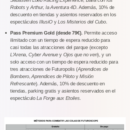
Sebastien Loeb Racing Experience
,
Baila con los
Robots
y
Arthur, la Aventura 4D
. Además, 10% de
descuento en tiendas y asientos reservados en los
espectáculos
IllusiO
y
Los Misterios del Cubo
.
Pass Premium Gold (desde 79€).
Permite acceso
ilimitado con un tiempo de espera reducido para
casi todas las atracciones del parque (excepto
L'Arena
,
Cyber Avenue
y
Ojos que no ven
), y un
solo acceso con un tiempo de espera reducido para
tres atracciones de Futuropolis (
Aprendices de
Bombero
,
Aprendices de Piloto
y
Misión
Refrescante
). Además, 10% de descuento en
tiendas, parking gratis y asientos reservados en el
espectáculo
La Forge aux Etoiles
.