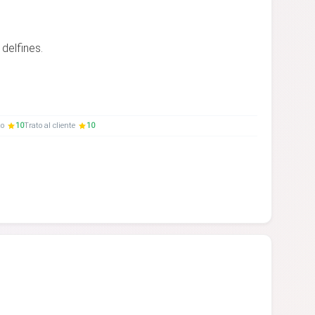
delfines.
to
10
Trato al cliente
10