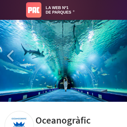
LA WEB Nº1
DE PARQUES
®
Oceanogràfic