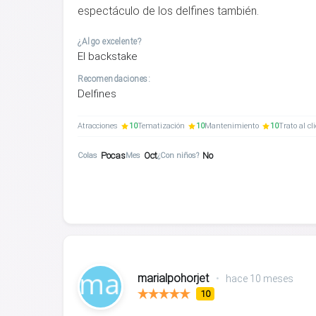
espectáculo de los delfines también.
¿Algo excelente?
El backstake
Recomendaciones:
Delfines
Atracciones
10
Tematización
10
Mantenimiento
10
Trato al cl
Pocas
Oct
No
Colas
Mes
¿Con niños?
marialpohorjet
•
hace 10 meses
10