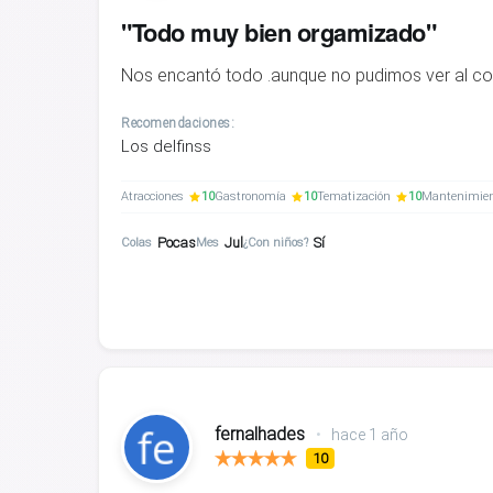
"Todo muy bien orgamizado"
Nos encantó todo .aunque no pudimos ver al co
Recomendaciones:
Los delfinss
Atracciones
10
Gastronomía
10
Tematización
10
Mantenimie
Pocas
Jul
Sí
Colas
Mes
¿Con niños?
fernalhades
•
hace 1 año
10