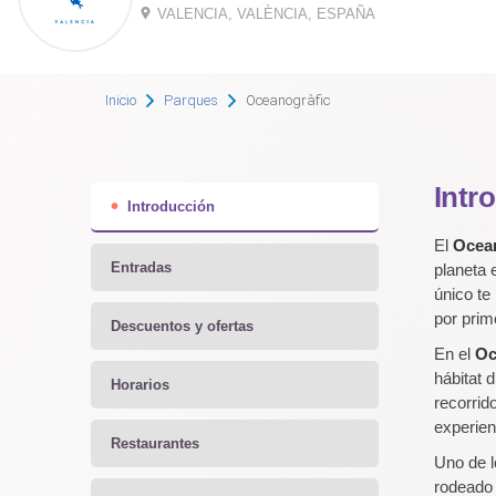
VALENCIA, VALÈNCIA, ESPAÑA
Inicio
Parques
Oceanogràfic
Intr
Introducción
El
Ocean
Entradas
planeta 
único te
por prim
Descuentos y ofertas
En el
Oc
hábitat 
Horarios
recorrid
experien
Restaurantes
Uno de l
rodeado 