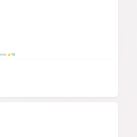
iente
10