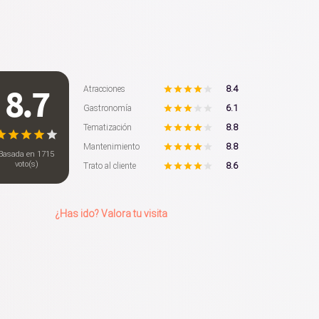
8.7
8.4
Atracciones
6.1
Gastronomía
8.8
Tematización
8.8
Mantenimiento
Basada en
1715
voto(s)
8.6
Trato al cliente
¿Has ido? Valora tu visita