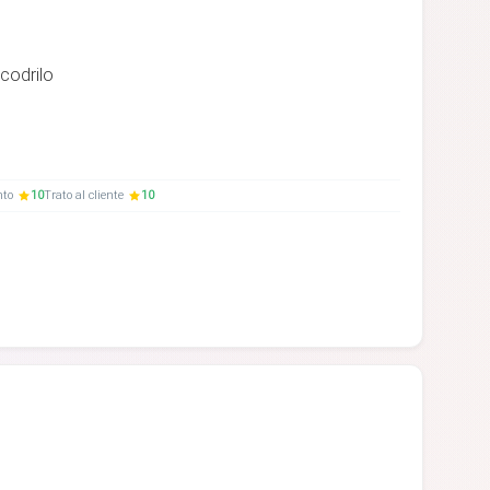
codrilo
nto
10
Trato al cliente
10