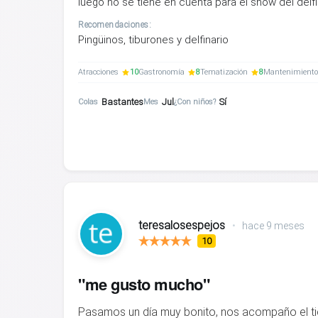
luego no se tiene en cuenta para el show del delf
Recomendaciones:
Pingüinos, tiburones y delfinario
Atracciones
10
Gastronomía
8
Tematización
8
Mantenimiento
Bastantes
Jul
Sí
Colas
Mes
¿Con niños?
teresalosespejos
•
hace 9 meses
10
"me gusto mucho"
Pasamos un día muy bonito, nos acompaño el ti