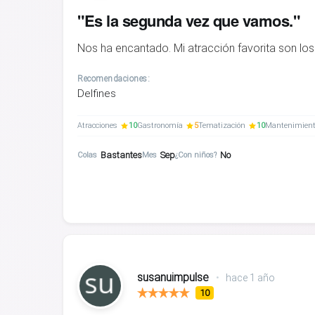
"Es la segunda vez que vamos."
Nos ha encantado. Mi atracción favorita son los 
Recomendaciones:
Delfines
Atracciones
10
Gastronomía
5
Tematización
10
Mantenimien
Bastantes
Sep
No
Colas
Mes
¿Con niños?
susanuimpulse
•
hace 1 año
10