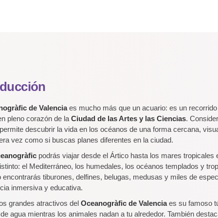
oducción
ogràfic de Valencia
es mucho más que un acuario: es un recorrido 
en pleno corazón de la
Ciudad de las Artes y las Ciencias
. Conside
 permite descubrir la vida en los océanos de una forma cercana, visual
era vez como si buscas planes diferentes en la ciudad.
eanogràfic
podrás viajar desde el Ártico hasta los mares tropicales
distinto: el Mediterráneo, los humedales, los océanos templados y tropi
o encontrarás tiburones, delfines, belugas, medusas y miles de espec
cia inmersiva y educativa.
os grandes atractivos del
Oceanogràfic de Valencia
es su famoso t
de agua mientras los animales nadan a tu alrededor. También destac