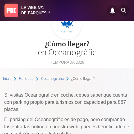
LA WEB Nº1
DE PARQUES
®
¿Cómo llegar?
en Oceanogràfic
TEMPORADA 2026
Inicio
Parques
Oceanogràfic
¿Cómo llegar?
Si visitas Oceanogràfic en coche, debes saber que cuenta
con parking propio para turismos con capacidad para 867
plazas.
El parking del Oceanográfic es de pago, pero comprando
las entradas online en nuestra web, puedes beneficiarte de
una tarifa única para todo el día.