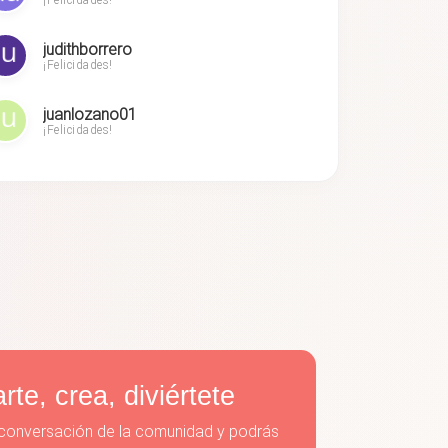
¡Felicidades!
judithborrero
¡Felicidades!
juanlozano01
¡Felicidades!
te, crea, diviértete
a conversación de la comunidad y podrás