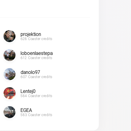
projektion
628 Coaster credits
loboenlaestepa
612 Coaster credits
danolo97
607 Coaster credits
Lentej0
584 Coaster credits
EGEA
583 Coaster credits