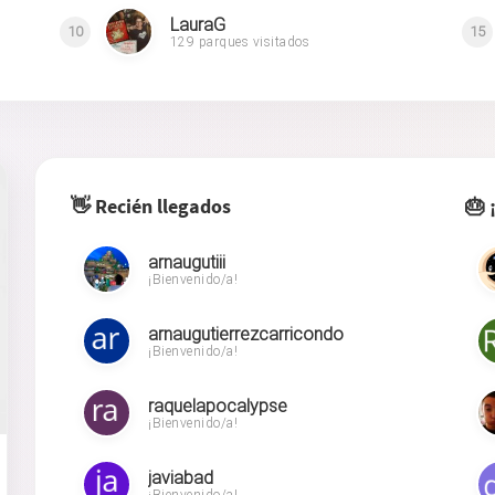
LauraG
10
15
129 parques visitados
👋 Recién llegados
🎂 
arnaugutiii
¡Bienvenido/a!
arnaugutierrezcarricondo
¡Bienvenido/a!
raquelapocalypse
¡Bienvenido/a!
javiabad