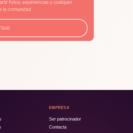
rtir fotos, experiencias y cualquier
e la comunidad.
TRAR
EMPRESA
s
Ser patrocinador
s
Contacta