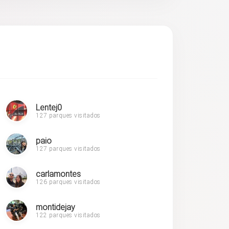
Lentej0
127 parques visitados
paio
127 parques visitados
carlamontes
126 parques visitados
montidejay
122 parques visitados