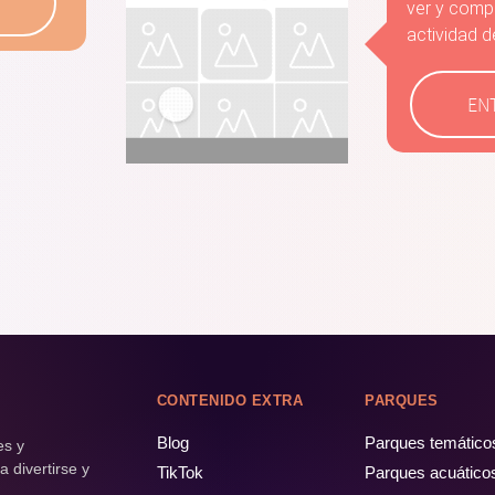
ver y compa
actividad d
EN
CONTENIDO EXTRA
PARQUES
Blog
Parques temático
es y
 divertirse y
TikTok
Parques acuático