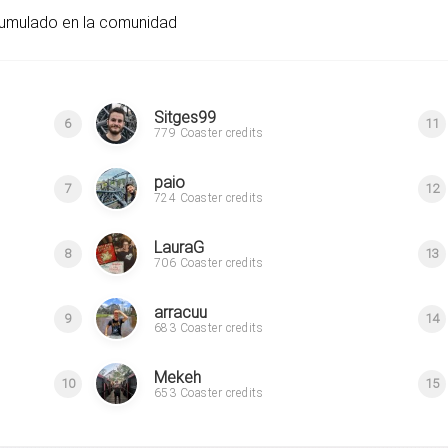
cumulado en la comunidad
Sitges99
6
11
779 Coaster credits
paio
7
12
724 Coaster credits
LauraG
8
13
706 Coaster credits
arracuu
9
14
683 Coaster credits
Mekeh
10
15
653 Coaster credits