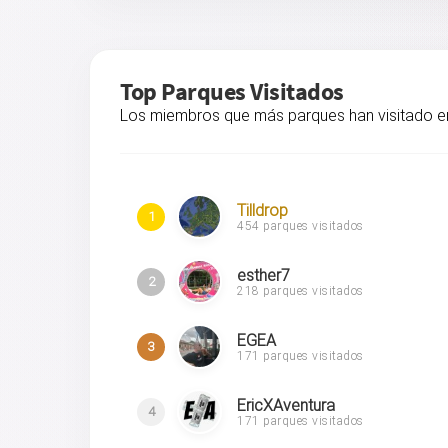
Top Parques Visitados
Los miembros que más parques han visitado e
Tilldrop
1
454 parques visitados
esther7
2
218 parques visitados
EGEA
3
171 parques visitados
EricXAventura
4
171 parques visitados