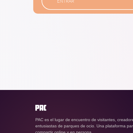
ENTRAR
PAC es el lugar de encuentro de visitantes, creador
entusiastas de parques de ocio. Una plataforma para
compartir online y en persona.