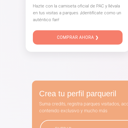
Hazte con la camiseta oficial de PAC y llévala
en tus visitas a parques. ¡Identifícate como un
auténtico fan!
COMPRAR AHORA ❯
Crea tu perfil parqueril
Suma credits, registra parques visitados, a
contenido exclusivo y mucho más