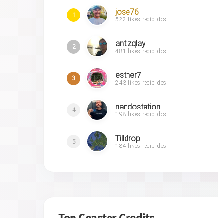
jose76
1
522 likes recibidos
antizqlay
2
481 likes recibidos
esther7
3
243 likes recibidos
nandostation
4
198 likes recibidos
Tilldrop
5
184 likes recibidos
Top Coaster Credits