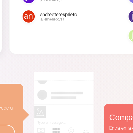
¡Bienvenido/a!
andreateresprieto
¡Bienvenido/a!
ccede a
Compar
Entra en l