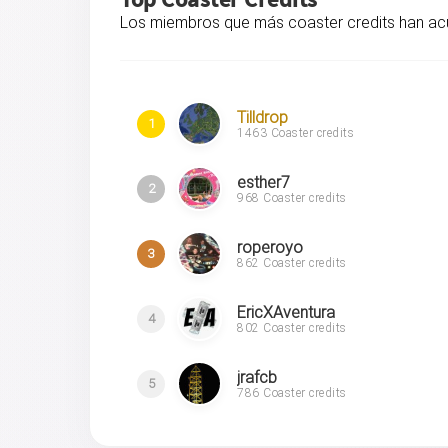
Los miembros que más coaster credits han a
Tilldrop
1
1463 Coaster credits
esther7
2
968 Coaster credits
roperoyo
3
862 Coaster credits
EricXAventura
4
802 Coaster credits
jrafcb
5
786 Coaster credits