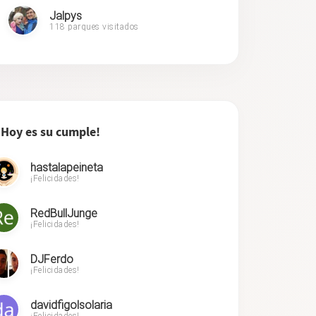
Jalpys
118 parques visitados
¡Hoy es su cumple!
hastalapeineta
¡Felicidades!
RedBullJunge
¡Felicidades!
DJFerdo
¡Felicidades!
davidfigolsolaria