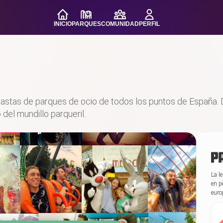
INICIO
PARQUES
COMUNIDAD
PERFIL
siastas de parques de ocio de todos los puntos de España
del mundillo parqueril.
La l
en p
euro