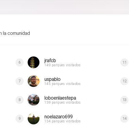
n la comunidad
jrafcb
6
11
149 parques visitados
uspablo
7
12
145 parques visitados
loboenlaestepa
8
13
139 parques visitados
noelazaro699
9
14
134 parques visitados