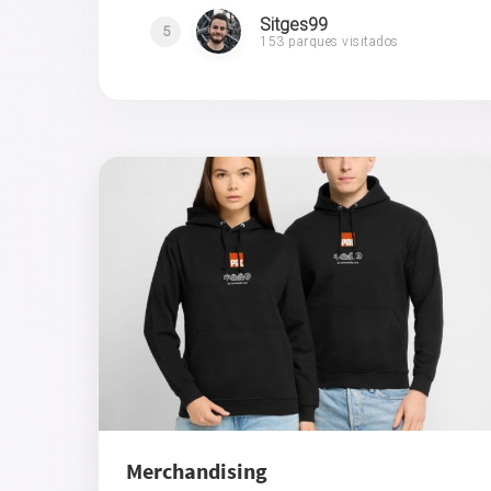
Sitges99
5
153 parques visitados
Merchandising