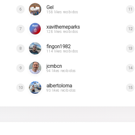
Gel
6
11
158 likes recibidos
xavithemeparks
7
12
128 likes recibidos
fingon1982
8
13
114 likes recibidos
jcmbcn
9
14
94 likes recibidos
albertoloma
10
15
93 likes recibidos