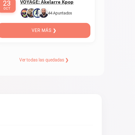
VOYAGE: Akelarre Kpop
23
OCT
44 Apuntados
VER MÁS ❯
Ver todas las quedadas ❯