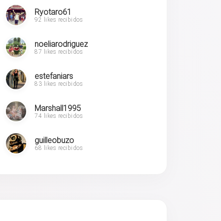
Ryotaro61
92 likes recibidos
noeliarodriguez
87 likes recibidos
estefaniars
83 likes recibidos
Marshall1995
74 likes recibidos
guilleobuzo
68 likes recibidos