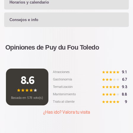
Horarios y calendario
Consejos e info
Opiniones de Puy du Fou Toledo
9.1
Atracciones
8.6
6.7
Gastronomía
9.3
Tematización
8.8
Mantenimiento
Basada en
578
voto(s)
9
Trato al cliente
¿Has ido? Valora tu visita