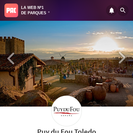
LA WEB Nº1
DE PARQUES
®
Puy du Fou Toledo