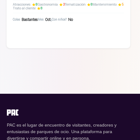
Atracciones
8
Gastronomía
3
Tematización
8
Mantenimiento
5
Trato al cliente
8
Bastantes
Oct
No
Colas
Mes
¿Con niños?
PAC es el lugar de encuentro de visitantes, creadores y
entusiastas de parques de ocio. Una plataforma para
divertirse y compartir online y en persona.