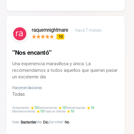
raquemnightmare
•
hace 7 meses
10
"Nos encantó"
Una experiencia maravillosa y única. La
recomiendamos a todos aquellos que quieran pasar
un excelente día
Recomendaciones:
Todas
Atracciones
10
Gastronomía
10
Tematización
10
Mantenimiento
10
Trato al cliente
10
Bastantes
Dic
No
Colas
Mes
¿Con niños?