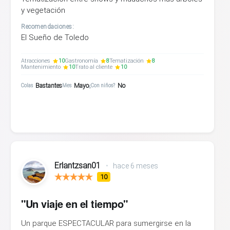
y vegetación
Recomendaciones:
El Sueño de Toledo
Atracciones
10
Gastronomía
8
Tematización
8
Mantenimiento
10
Trato al cliente
10
Bastantes
Mayo
No
Colas
Mes
¿Con niños?
Erlantzsan01
•
hace 6 meses
10
"Un viaje en el tiempo"
Un parque ESPECTACULAR para sumergirse en la