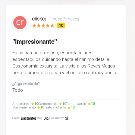
criskcj
•
hace 7 meses
10
"Impresionante"
Es un parque precioso, espectaculares
espectáculos cuidando hasta el mínimo detalle.
Gastronomía exquisita. La visita a los Reyes Magos
perfectamente cuidada y el cortejo real muy bonito.
¿Algo excelente?
Todo
Atracciones
10
Gastronomía
10
Tematización
10
Mantenimiento
10
Trato al cliente
10
Bastantes
Dic
Sí
Colas
Mes
¿Con niños?