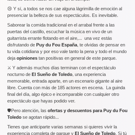
😢 Y sí, a todos se nos cae alguna lágrimilla de emoción al
presenciar la belleza de sus espectáculos. Es inevitable.
Saborear la comida tradicional en el arrabal frente a las
puertas del castillo, escuchar la música en vivo de un
guitarrista errante flotando en el aire,... una vez estás
disfrutando de
Puy du Fou España
, te olvidas de pensar en
tu vida cotidiana y por eso vale tanto la pena y todo el mundo
deja
opiniones
tan positivas en general de este parque.
⚔️ Y además muchos días terminan con el espectáculo
nocturno de
El Sueño de Toledo
, una experiencia
memorable, entrada aparte, en un escenario gigante al aire
libre. Cuenta con más de 185 actores en escena. La guinda
final del día, algo épico e incomparable con cualquier otro
espectáculo que hayas podido ver.
🛡️Pero atención, las
ofertas y descuentos para Puy du Fou
Toledo
se agotan rápido...
Tienes que anticiparte varias semanas si quieres vivir la
experiencia completa de parque y
El Sueño de Toledo
. Si tú