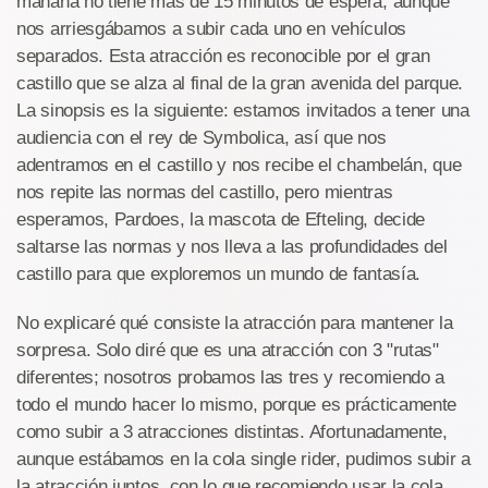
mañana no tiene más de 15 minutos de espera, aunque
nos arriesgábamos a subir cada uno en vehículos
separados. Esta atracción es reconocible por el gran
castillo que se alza al final de la gran avenida del parque.
La sinopsis es la siguiente: estamos invitados a tener una
audiencia con el rey de Symbolica, así que nos
adentramos en el castillo y nos recibe el chambelán, que
nos repite las normas del castillo, pero mientras
esperamos, Pardoes, la mascota de Efteling, decide
saltarse las normas y nos lleva a las profundidades del
castillo para que exploremos un mundo de fantasía.
No explicaré qué consiste la atracción para mantener la
sorpresa. Solo diré que es una atracción con 3 "rutas"
diferentes; nosotros probamos las tres y recomiendo a
todo el mundo hacer lo mismo, porque es prácticamente
como subir a 3 atracciones distintas. Afortunadamente,
aunque estábamos en la cola single rider, pudimos subir a
la atracción juntos, con lo que recomiendo usar la cola