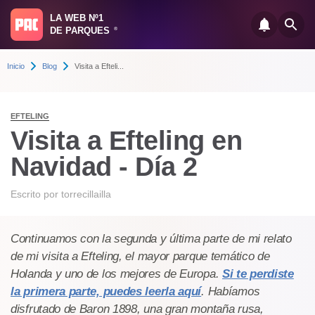
LA WEB Nº1
DE PARQUES
®
Inicio
Blog
Visita a Efteli...
EFTELING
Visita a Efteling en
Navidad - Día 2
Escrito por
torrecillailla
Continuamos con la segunda y última parte de mi relato
de mi visita a Efteling, el mayor parque temático de
Holanda y uno de los mejores de Europa.
Si te perdiste
la primera parte, puedes leerla aquí
. Habíamos
disfrutado de Baron 1898, una gran montaña rusa,