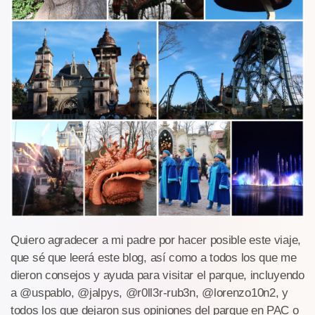
Quiero agradecer a mi padre por hacer posible este viaje,
que sé que leerá este blog, así como a todos los que me
dieron consejos y ayuda para visitar el parque, incluyendo
a @uspablo, @jalpys, @r0ll3r-rub3n, @lorenzo10n2, y
todos los que dejaron sus opiniones del parque en PAC o