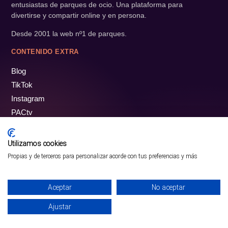
entusiastas de parques de ocio. Una plataforma para
divertirse y compartir online y en persona.
Desde 2001 la web nº1 de parques.
CONTENIDO EXTRA
Blog
TikTok
Instagram
PACtv
PARQUES
Parques temáticos
Utilizamos cookies
Parques acuáticos
Propias y de terceros para personalizar acorde con tus preferencias y más
Parques de naturaleza
Tarjeta Regalo
Aceptar
No aceptar
EMPRESA
Ajustar
¡PÁSALO!
GUÍA COMPLETA ❯
Ser patrocinador
INICIO
PARQUES
COMUNIDAD
PERFIL