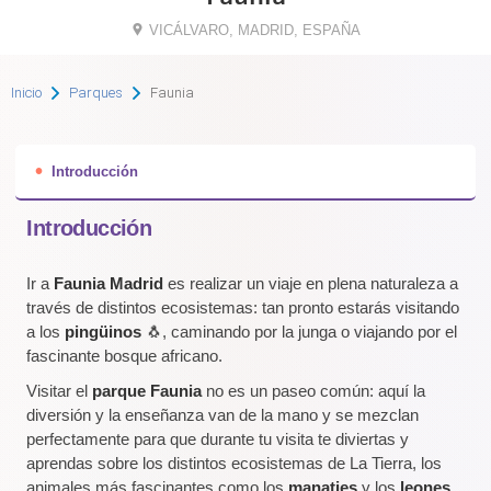
VICÁLVARO, MADRID, ESPAÑA
Inicio
Parques
Faunia
Introducción
Introducción
Ir a
Faunia Madrid
es realizar un viaje en plena naturaleza a
través de distintos ecosistemas: tan pronto estarás visitando
a los
pingüinos
🐧, caminando por la junga o viajando por el
fascinante bosque africano.
Visitar el
parque Faunia
no es un paseo común: aquí la
diversión y la enseñanza van de la mano y se mezclan
perfectamente para que durante tu visita te diviertas y
aprendas sobre los distintos ecosistemas de La Tierra, los
animales más fascinantes como los
manaties
y los
leones