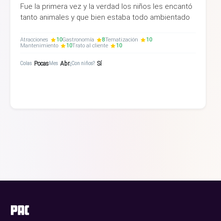
Fue la primera vez y la verdad los niños les encantó
tanto animales y que bien estaba todo ambientado
Atracciones
10
Gastronomía
8
Tematización
10
Mantenimiento
10
Trato al cliente
10
Pocas
Abr
Sí
Colas
Mes
¿Con niños?