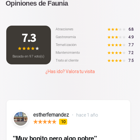
Opiniones de Faunia
6.8
Atracciones
7.3
4.9
Gastronomía
7.7
Tematización
7.2
Mantenimiento
Basada en
97
voto(s)
7.5
Trato al cliente
¿Has ido? Valora tu visita
estherfernandez
•
hace 1 año
10
"Muy bonito pero algo pobre"