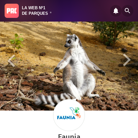
LA WEB Nº1
DE PARQUES
®
Faunia