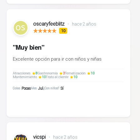
oscaryfeeblitz
•
hace 2 años
10
"Muy bien"
Excelente opción para ir con niños y niñas
Atracciones
8
Gastronomía
3
Tematización
10
Mantenimiento
10
Trato al cliente
10
Pocas
Jul
Sí
Colas
Mes
¿Con niños?
vicspi
•
hace 2 años