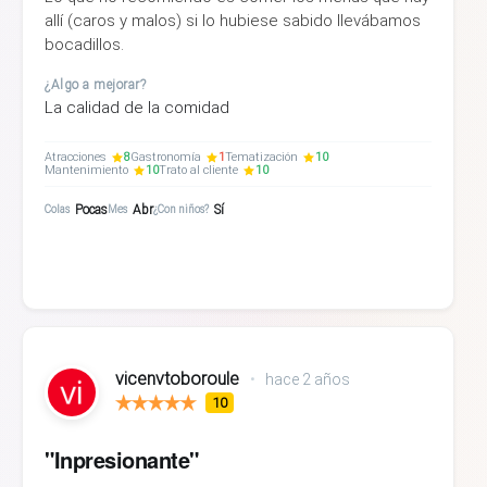
allí (caros y malos) si lo hubiese sabido llevábamos
bocadillos.
¿Algo a mejorar?
La calidad de la comidad
Atracciones
8
Gastronomía
1
Tematización
10
Mantenimiento
10
Trato al cliente
10
Pocas
Abr
Sí
Colas
Mes
¿Con niños?
vicenvtoboroule
•
hace 2 años
10
"Inpresionante"