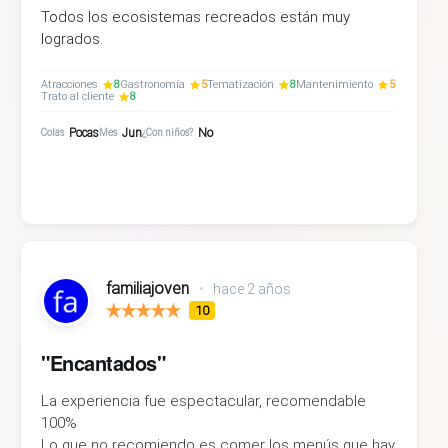
Todos los ecosistemas recreados están muy
logrados.
Atracciones
8
Gastronomía
5
Tematización
8
Mantenimiento
5
Trato al cliente
8
Pocas
Jun
No
Colas
Mes
¿Con niños?
familiajoven
•
hace 2 años
10
"Encantados"
La experiencia fue espectacular, recomendable
100%
Lo que no recomiendo es comer los menús que hay