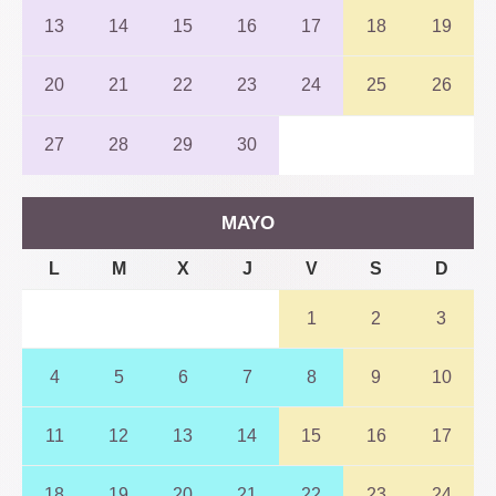
13
14
15
16
17
18
19
20
21
22
23
24
25
26
27
28
29
30
MAYO
L
M
X
J
V
S
D
1
2
3
4
5
6
7
8
9
10
11
12
13
14
15
16
17
18
19
20
21
22
23
24