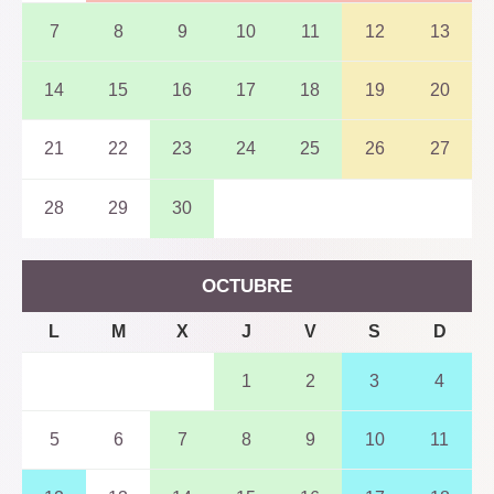
7
8
9
10
11
12
13
14
15
16
17
18
19
20
21
22
23
24
25
26
27
28
29
30
OCTUBRE
L
M
X
J
V
S
D
1
2
3
4
5
6
7
8
9
10
11