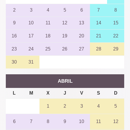
2
3
4
5
6
7
8
9
10
11
12
13
14
15
16
17
18
19
20
21
22
23
24
25
26
27
28
29
30
31
ABRIL
L
M
X
J
V
S
D
1
2
3
4
5
6
7
8
9
10
11
12