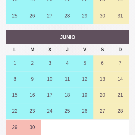
25
26
27
28
29
30
31
JUNIO
L
M
X
J
V
S
D
1
2
3
4
5
6
7
8
9
10
11
12
13
14
15
16
17
18
19
20
21
22
23
24
25
26
27
28
29
30