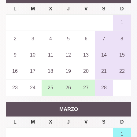
L
M
X
J
V
S
D
1
2
3
4
5
6
7
8
9
10
11
12
13
14
15
16
17
18
19
20
21
22
23
24
25
26
27
28
MARZO
L
M
X
J
V
S
D
1