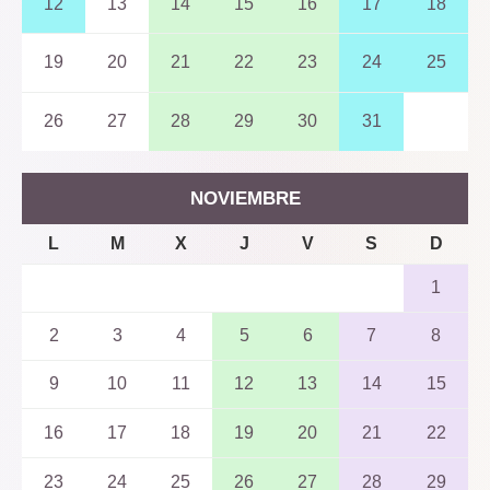
12
13
14
15
16
17
18
19
20
21
22
23
24
25
26
27
28
29
30
31
NOVIEMBRE
L
M
X
J
V
S
D
1
2
3
4
5
6
7
8
9
10
11
12
13
14
15
16
17
18
19
20
21
22
23
24
25
26
27
28
29