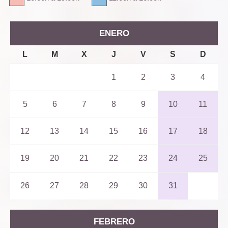
ENERO
L
M
X
J
V
S
D
1
2
3
4
5
6
7
8
9
10
11
12
13
14
15
16
17
18
19
20
21
22
23
24
25
26
27
28
29
30
31
FEBRERO