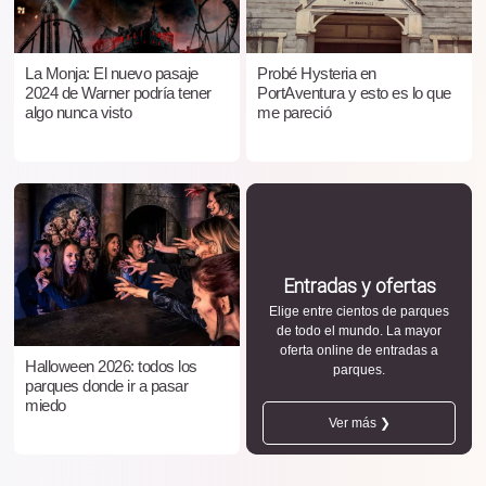
La Monja: El nuevo pasaje
Probé Hysteria en
2024 de Warner podría tener
PortAventura y esto es lo que
algo nunca visto
me pareció
Entradas y ofertas
Elige entre cientos de parques
de todo el mundo. La mayor
oferta online de entradas a
Halloween 2026: todos los
parques.
parques donde ir a pasar
miedo
Ver más ❯