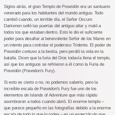
Siglos atrás, el gran Templo de Poseidón era un santuario
venerado para los habitantes del mundo antiguo. Todo
cambió cuando, un terrible día, el Señor Oscuro
Darkenon selló las puertas del antiguo altar y mató a
todos los que estaban dentro. Esto le dio el suficiente
poder para desafiar al benevolente Señor de los Mares en
un intento para controlar el poderoso Tridente. El poder de
Poseidón contuvo a la bestia, pero perdió la vida en la
batalla. Dicen que la furia del Dios todavía llena el templo,
así que los antiguos se refirieron a él como la Furia de
Poseidón (Poseidon's Fury).
Si esto es cierto o no, no podemos saberlo, pero la
increíble escala de Poseidon's Fury fue uno de los
elementos de Islands of Adventure que más rápido
asombraron a todos cuando abrió. El enorme templo –
que parece pequeño en las fotografías debido a la enorme
escala de todo lo que lo rodea – es un espectáculo que