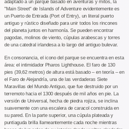
adaptado a un parque basado en aventuras y mitos, la
"Main Street" de Islands of Adventure evidentemente es
un Puerto de Entrada (Port of Entry), un literal puerto
antiguo y rústico diseñado para unir todos los rincones
del planeta juntos en harmonía. Se pueden encontrar
pagodas, molinos de viento, cúpulas arabescas y torres
de una catedral irlandesa a lo largo del antiguo bulevar.
En consonancia, el icono del parque se encuentra en esta
área: el intimidador Pharos Lighthouse. El faro de 130
pies (39,62 metros) de altura está basado – en teoría – en
el Faro de Alejandría, una de las verdaderas Siete
Maravillas del Mundo Antiguo, que fue destruido por un
terremoto hacia el 1300 después de mil años en pie. La
versión de Universal, hecha de piedra rojiza, se inclina
suavemente con una escalera de caracol construida en
su pared. En la parte superior, una cúpula plateada y
puntiaguda brilla llameantemente cada noche mientras