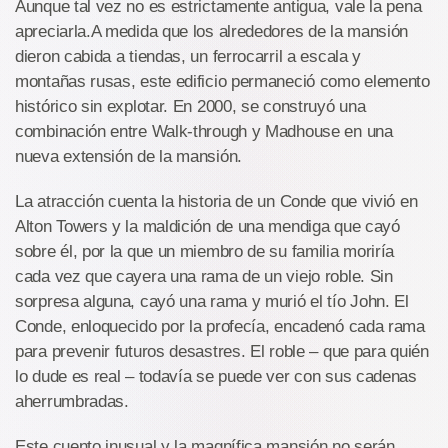
Aunque tal vez no es estrictamente antigua, vale la pena
apreciarla.A medida que los alrededores de la mansión
dieron cabida a tiendas, un ferrocarril a escala y
montañas rusas, este edificio permaneció como elemento
histórico sin explotar. En 2000, se construyó una
combinación entre Walk-through y Madhouse en una
nueva extensión de la mansión.
La atracción cuenta la historia de un Conde que vivió en
Alton Towers y la maldición de una mendiga que cayó
sobre él, por la que un miembro de su familia moriría
cada vez que cayera una rama de un viejo roble. Sin
sorpresa alguna, cayó una rama y murió el tío John. El
Conde, enloquecido por la profecía, encadenó cada rama
para prevenir futuros desastres. El roble – que para quién
lo dude es real – todavía se puede ver con sus cadenas
aherrumbradas.
Este cuento inusual y la magnífica mansión no serán