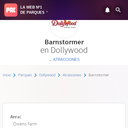
LA WEB Nº1
DE PARQUES
®
Barnstormer
en Dollywood
← ATRACCIONES
Inicio
Parques
Dollywood
Atracciones
Barnstormer
Area:
Owens Farm