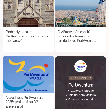
Probé Hysteria en
Diviértete más con 10
PortAventura y esto es lo que
actividades familiares
me pareció
alrededor de PortAventura
GUÍA COMPLETA
PortAventura
✔ Explora el parque
✔ Info útil para visitarlo
Novedades PortAventura
✔ Compra tus entradas
2025: ¡Así será su 30º
aniversario!