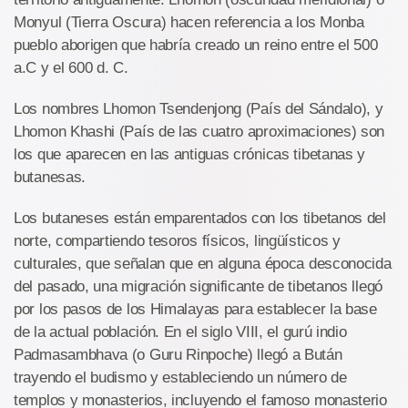
Monyul (Tierra Oscura) hacen referencia a los Monba
pueblo aborigen que habría creado un reino entre el 500
a.C y el 600 d. C.
L
os nombres Lhomon Tsendenjong (País del Sándalo), y
Lhomon Khashi (País de las cuatro aproximaciones) son
los que aparecen en las antiguas crónicas tibetanas y
butanesas.
Los butaneses están emparentados con los tibetanos del
norte, compartiendo tesoros físicos, lingüísticos y
culturales, que señalan que en alguna época desconocida
del pasado, una migración significante de tibetanos llegó
por los pasos de los Himalayas para establecer la base
de la actual población. En el siglo VIII, el gurú indio
Padmasambhava (o Guru Rinpoche) llegó a Bután
trayendo el budismo y estableciendo un número de
templos y monasterios, incluyendo el famoso monasterio