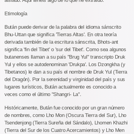
aislado. Aqui teneis algo de lo que he extraido:
Etimología
Bután puede derivar de la palabra del idioma sánscrito
Bhu-Uttan que significa 'Tierras Altas'. En otra teoría
derivada también de la escritura sánscrita, Bhots-ant
significa 'fin del Tibet' o 'sur del Tibet'. Como sea algunos
butanenses llaman a su país "Brug Yul" transcripto Druk
Yul y ellos se autodenominan 'Drukpa'. Los Dzongkha (y
Tibetanos) le dan a su país el nombre de Druk Yul (Tierra
del Dragón). Por la serenidad y virginidad del país y sus
lugares turísticos, Bután actualmente es conocido a
veces como el último "Shangri- La".
Históricamente, Bután fue conocido por un gran número
de nombres, como Lho Mon (Oscura Tierra del Sur), Lho
Tsendenjong (Tierra Sureña del Sándalo), Lhomen Khazhi
(Tierra del Sur de los Cuatro Acercamientos) y Lho Men