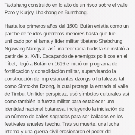
Taktshang construido en lo alto de un risco sobre el valle
Paro y Kurjey Lhakhang en Bumthang.
Hasta los primeros años del 1600, Bután existía como un
parche de feudos guerreros menores hasta que fue
unificado por el lama y líder militar tibetano Shabdrung
Ngawang Namgyal, así una teocracia budista se instaló a
partir del s. XVII. Escapando de enemigos políticos en el
Tíbet, llegó a Bután en 1616 e inició un programa de
fortificación y consolidación militar, supervisando la
construcción de impresionantes dzongs o fortalezas tal
como Simtokha Dzong, la cual protege la entrada al valle
de Timbu. Un líder perspicaz, usó símbolos culturales así
como también la fuerza militar para establecer una
identidad nacional butanesa, incluyendo la iniciación de
un número de bailes sagrados para ser bailados en los
festivales anuales tsechu. Tras su muerte, una lucha
interna y una guerra civil erosionaron el poder del