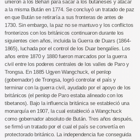
unieron a los Behari para sacar a los butaneses y atacar
a la misma Bután en 1774. Se concluyó un tratado de paz
en que Bután se retiraría a sus fronteras de antes de
1730. Sin embargo, la paz no se mantuvo y los conflictos
fronterizos con los británicos continuaron durante los
siguientes cien años, incluida la Guerra de Duars (1864-
1865), luchada por el control de los Duar bengalíes. Los
años entre 1870 y 1880 fueron marcados por la guerra
civil entre los poderes centrales de los valles de Paro y
Trongsa. En 1885 Ugyen Wangchuck, el penlop
(gobernador) de Trongsa, logró controlar el país y
terminar con la guerra civil, ayudado por el apoyo de los
británicos (el penlop de Paro estaba alineado con los
tibetanos). Bajo la influencia británica se estableció una
monarquía en 1907, la cual estableció a Wangchuck
como gobernador absoluto de Bután. Tres años después,
se firmó un tratado por el cual el país se convertía en
protectorado británico. La independencia fue conseguida