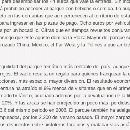
 para desembolsar los 44 euros que vale la entrada. Sin incl
stá prohibido acceder al parque con bebidas o comida. Lo aug
eto en las cercanías que aún pertenecen al territorio de est
s para ingresar en las plazas de pago. Ocho euros por vehícu
s por un bocadillo. Cifras que en tiempos revueltos conjuran
sosiego que este agosto domina la Plaza Mayor del parque si
cruzado China, México, el Far West y la Polinesia que ambie
anquilidad del parque temático más rentable del país, aunque
rojos. El vacío resulta un regalo para quienes franquean la
cciones, más espacio, mayor diversión. El resultado econó
entura ha atraído el 9% menos de visitantes que en el prim
cado británico, acuciado además por la devaluación de la li
l 20%. Y las arcas se han enrojecido un poco más: pérdidas
13,6 del mismo periodo en 2008. El parque también ha adelg
mpleados, por los 2.200 del verano pasado. El mayor zarpazo
os dispuestos entre pistoleros forajidos y malabaristas asiá