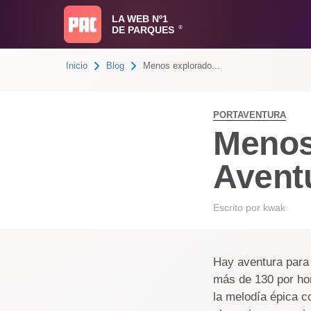
LA WEB Nº1
DE PARQUES
®
Inicio
Blog
Menos explorado...
PORTAVENTURA
Menos
Avent
Escrito por
kwak
Hay aventura para
más de 130 por hor
la melodía épica c