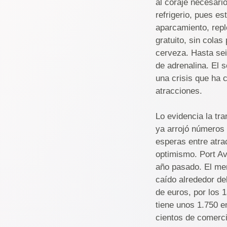
al coraje necesario
refrigerio, pues e
aparcamiento, repl
gratuito, sin cola
cerveza. Hasta sei
de adrenalina. El 
una crisis que ha 
atracciones.
Lo evidencia la tr
ya arrojó números 
esperas entre atra
optimismo. Port Av
año pasado. El mer
caído alrededor de
de euros, por los 
tiene unos 1.750 e
cientos de comerci