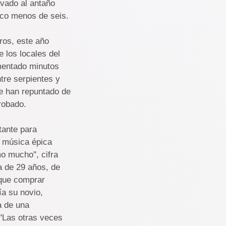
levado al antaño
poco menos de seis.
ros, este año
 los locales del
omentado minutos
tre serpientes y
e han repuntado de
robado.
tante para
a música épica
mo mucho'', cifra
a de 29 años, de
 que comprar
ía su novio,
a de una
''Las otras veces