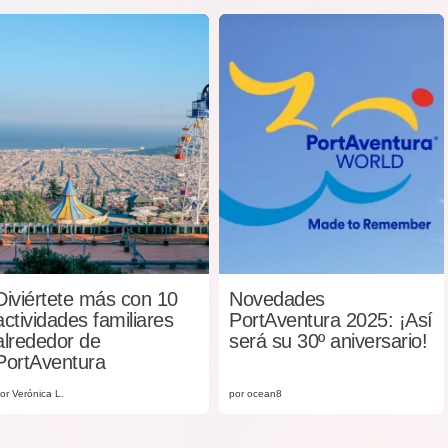
Diviértete más con 10
Novedades
actividades familiares
PortAventura 2025: ¡Así
alrededor de
será su 30º aniversario!
PortAventura
or Verónica L.
por ocean8