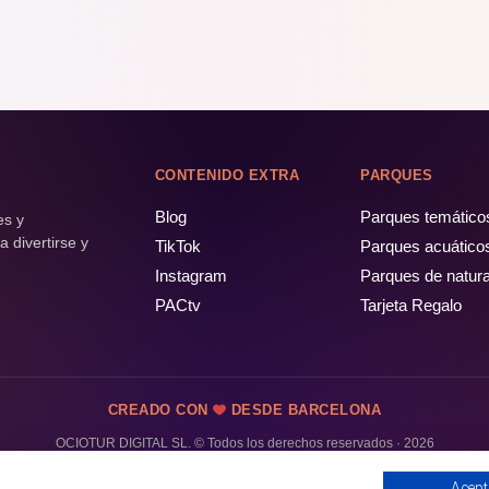
CONTENIDO EXTRA
PARQUES
Blog
Parques temático
es y
 divertirse y
TikTok
Parques acuático
Instagram
Parques de natur
PACtv
Tarjeta Regalo
CREADO CON
DESDE BARCELONA
OCIOTUR DIGITAL SL. © Todos los derechos reservados · 2026
Acept