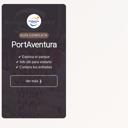
GUÍA COMPLETA
PortAventura
✔ Explora el parque
✔ Info útil para visitarlo
✔ Compra tus entradas
Ver más ❯