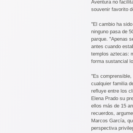
Aventura no facilit
souvenir favorito 
''El cambio ha sid
ninguno pasa de 50
parque. ''Apenas s
antes cuando esta
templos aztecas: 
forma sustancial l
''Es comprensible,
cualquier familia 
refluye entre los c
Elena Prado su pre
ellos más de 15 a
recuerdos, argumen
Marcos García, que
perspectiva privil