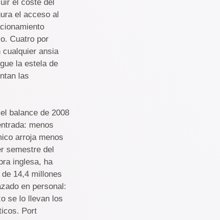
uir el coste del
ura el acceso al
acionamiento
lo. Cuatro por
 cualquier ansia
gue la estela de
ntan las
 el balance de 2008
 entrada: menos
mico arroja menos
er semestre del
bra inglesa, ha
 de 14,4 millones
azado en personal:
 se lo llevan los
ticos. Port