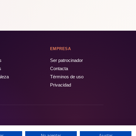
EMPRESA
s
Ser patrocinador
s
Contacta
aleza
Términos de uso
Privacidad
ar
No aceptar
Ajustar