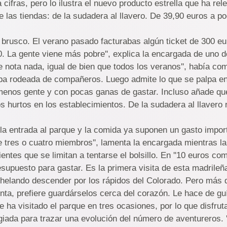
a cifras, pero lo ilustra el nuevo producto estrella que ha re
de las tiendas: de la sudadera al llavero. De 39,90 euros a 
o brusco. El verano pasado facturabas algún ticket de 300 eu
. La gente viene más pobre'', explica la encargada de uno de
e nota nada, igual de bien que todos los veranos'', había c
ba rodeada de compañeros. Luego admite lo que se palpa en
menos gente y con pocas ganas de gastar. Incluso añade qu
os hurtos en los establecimientos. De la sudadera al llavero 
 la entrada al parque y la comida ya suponen un gasto impor
de tres o cuatro miembros'', lamenta la encargada mientras l
lientes que se limitan a tentarse el bolsillo. En ''10 euros co
supuesto para gastar. Es la primera visita de esta madrileñ
nhelando descender por los rápidos del Colorado. Pero más
ta, prefiere guardárselos cerca del corazón. Le hace de gu
 ha visitado el parque en tres ocasiones, por lo que disfrut
egiada para trazar una evolución del número de aventureros. 