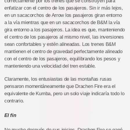
correctamente por los trenes que se construyen para
enfatizar con el centro de los pasajeros. Sin ir más lejos,
en un sacacorchos de Arrow los pasajeros giran entorno
a la vía mientras que en un sacacorchos de B&M la vía
gira entorno a los pasajeros. La idea es que, manteniendo
el centro de los pasajeros al mismo nivel, las inversiones
sean confortables y estén alineadas. Los trenes B&M
mantienen el centro de gravedad perfectamente alineado
con el centro de los pasajeros, equilibrando los pesos y
manteniendo una velocidad del tren estable.
Claramente, los entusiastas de las montañas rusas
pensaron momentáneamente que Drachen Fire era el
equivalente de Kumba, pero un solo viaje indicaría todo lo
contrario.
El fin
No mucho después de sus inicios, Drachen Fire se ganó