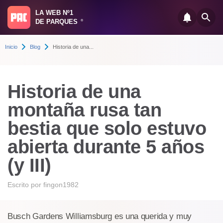
LA WEB Nº1
DE PARQUES
®
Inicio
Blog
Historia de una...
Historia de una
montaña rusa tan
bestia que solo estuvo
abierta durante 5 años
(y III)
Escrito por
fingon1982
Busch Gardens Williamsburg es una querida y muy