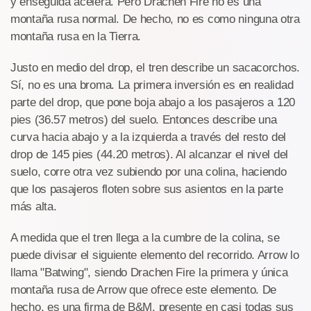
y enseguida acelera. Pero Drachen Fire no es una
montaña rusa normal. De hecho, no es como ninguna otra
montaña rusa en la Tierra.
Justo en medio del drop, el tren describe un sacacorchos.
Sí, no es una broma. La primera inversión es en realidad
parte del drop, que pone boja abajo a los pasajeros a 120
pies (36.57 metros) del suelo. Entonces describe una
curva hacia abajo y a la izquierda a través del resto del
drop de 145 pies (44.20 metros). Al alcanzar el nivel del
suelo, corre otra vez subiendo por una colina, haciendo
que los pasajeros floten sobre sus asientos en la parte
más alta.
A medida que el tren llega a la cumbre de la colina, se
puede divisar el siguiente elemento del recorrido. Arrow lo
llama "Batwing", siendo Drachen Fire la primera y única
montaña rusa de Arrow que ofrece este elemento. De
hecho, es una firma de B&M, presente en casi todas sus