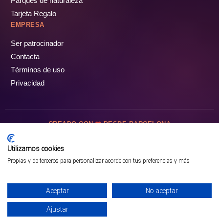
Parques de naturaleza
Tarjeta Regalo
EMPRESA
Ser patrocinador
Contacta
Términos de uso
Privacidad
CREADO CON
DESDE BARCELONA
OCIOTUR DIGITAL SL. © Todos los derechos reservados · 2026
Utilizamos cookies
Propias y de terceros para personalizar acorde con tus preferencias y más
Aceptar
No aceptar
Ajustar
¡PÁSALO!
ENTRADAS Y OFERTAS ❯