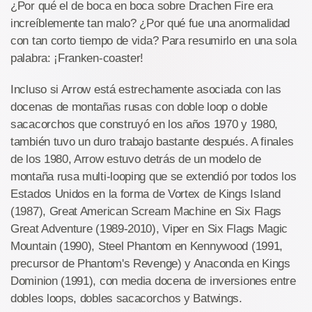
¿Por qué el de boca en boca sobre Drachen Fire era
increíblemente tan malo? ¿Por qué fue una anormalidad
con tan corto tiempo de vida? Para resumirlo en una sola
palabra: ¡Franken-coaster!
Incluso si Arrow está estrechamente asociada con las
docenas de montañas rusas con doble loop o doble
sacacorchos que construyó en los años 1970 y 1980,
también tuvo un duro trabajo bastante después. A finales
de los 1980, Arrow estuvo detrás de un modelo de
montaña rusa multi-looping que se extendió por todos los
Estados Unidos en la forma de Vortex de Kings Island
(1987), Great American Scream Machine en Six Flags
Great Adventure (1989-2010), Viper en Six Flags Magic
Mountain (1990), Steel Phantom en Kennywood (1991,
precursor de Phantom's Revenge) y Anaconda en Kings
Dominion (1991), con media docena de inversiones entre
dobles loops, dobles sacacorchos y Batwings.