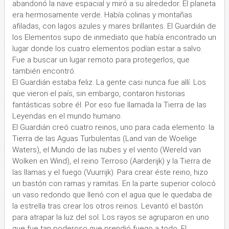
abandonó la nave espacial y miró a su alrededor. El planeta
era hermosamente verde. Había colinas y montañas
afiladas, con lagos azules y mares brillantes. El Guardián de
los Elementos supo de inmediato que había encontrado un
lugar donde los cuatro elementos podían estar a salvo.
Fue a buscar un lugar remoto para protegerlos, que
también encontró.
El Guardián estaba feliz. La gente casi nunca fue allí. Los
que vieron el país, sin embargo, contaron historias
fantásticas sobre él. Por eso fue llamada la Tierra de las
Leyendas en el mundo humano.
El Guardián creó cuatro reinos, uno para cada elemento: la
Tierra de las Aguas Turbulentas (Land van de Woelige
Waters), el Mundo de las nubes y el viento (Wereld van
Wolken en Wind), el reino Terroso (Aarderijk) y la Tierra de
las llamas y el fuego (Vuurrijk). Para crear éste reino, hizo
un bastón con ramas y ramitas. En la parte superior colocó
un vaso redondo que llenó con el agua que le quedaba de
la estrella tras crear los otros reinos. Levantó el bastón
para atrapar la luz del sol. Los rayos se agruparon en uno
que fue tan poderoso que prendió fuego a todo. El