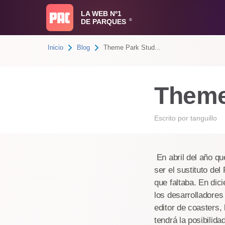
LA WEB Nº1
DE PARQUES
®
Inicio
Blog
Theme Park Stud...
Theme 
Escrito por
tanguillo
En abril del año qu
ser el sustituto de
que faltaba. En dic
los desarrolladores
editor de coasters, 
tendrá la posibilid