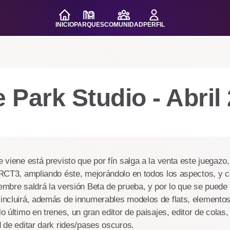
INICIO
PARQUES
COMUNIDAD
PERFIL
Park Studio - Abril
e viene está previsto que por fín salga a la venta este juegazo
l RCT3, ampliando éste, mejorándolo en todos los aspectos, y 
iembre saldrá la versión Beta de prueba, y por lo que se puede l
 incluirá, además de innumerables modelos de flats, elementos
lo último en trenes, un gran editor de paisajes, editor de colas,
ad de editar dark rides/pases oscuros.