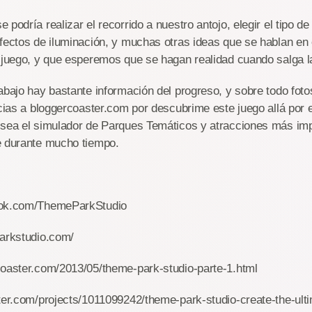
odría realizar el recorrido a nuestro antojo, elegir el tipo de
fectos de iluminación, y muchas otras ideas que se hablan en e
 juego, y que esperemos que se hagan realidad cuando salga la 
bajo hay bastante información del progreso, y sobre todo foto
acias a bloggercoaster.com por descubrime este juego allá por 
 sea el simulador de Parques Temáticos y atracciones más imp
e durante mucho tiempo.
ook.com/ThemeParkStudio
parkstudio.com/
coaster.com/2013/05/theme-park-studio-parte-1.html
rter.com/projects/1011099242/theme-park-studio-create-the-ult