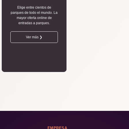
Elige entre cientos de
parques de todo el mundo. La
mayor oferta online de
entradas a parques.
Ver más ❯
EMPRESA