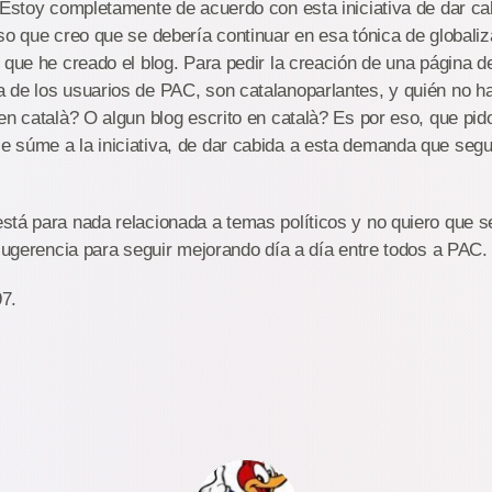
 Estoy completamente de acuerdo con esta iniciativa de dar cab
so que creo que se debería continuar en esa tónica de globali
 que he creado el blog. Para pedir la creación de una página d
 de los usuarios de PAC, son catalanoparlantes, y quién no h
en català? O algun blog escrito en català? Es por eso, que pid
 súme a la iniciativa, de dar cabida a esta demanda que segu
stá para nada relacionada a temas políticos y no quiero que s
 sugerencia para seguir mejorando día a día entre todos a PAC.
7.