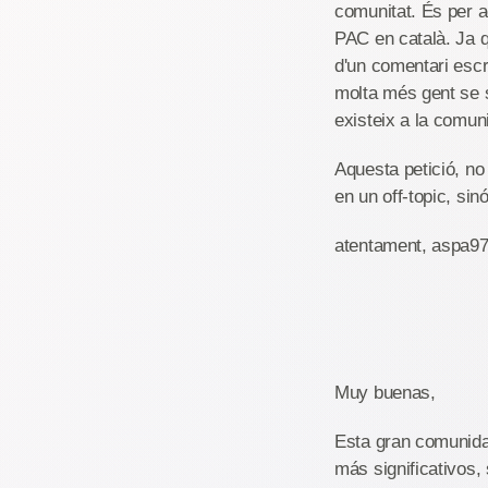
comunitat. És per a
PAC en català. Ja q
d'un comentari escr
molta més gent se 
existeix a la comuni
Aquesta petició, no
en un off-topic, sin
atentament, aspa97
Muy buenas,
Esta gran comunida
más significativos,