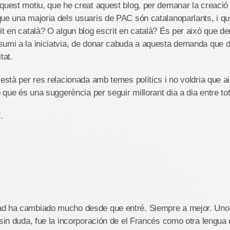
quest motiu, que he creat aquest blog, per demanar la creació
ue una majoria dels usuaris de PAC són catalanoparlants, i qu
it en català? O algun blog escrit en català? És per això que d
sumi a la iniciatvia, de donar cabuda a aquesta demanda que 
tat.
 està per res relacionada amb temes polítics i no voldria que 
ó que és una suggerència per seguir millorant dia a dia entre to
.
d ha cambiado mucho desde que entré. Siempre a mejor. Uno
 sin duda, fue la incorporación de el Francés como otra lengua 