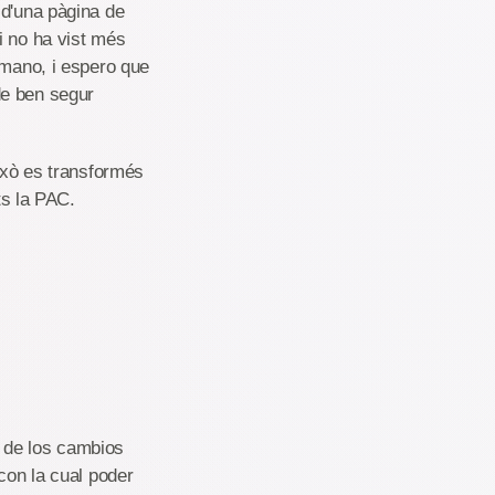
 d'una pàgina de
i no ha vist més
emano, i espero que
de ben segur
això es transformés
ts la PAC.
 de los cambios
con la cual poder