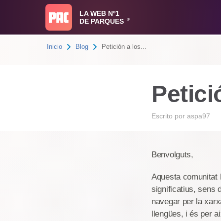
LA WEB Nº1
DE PARQUES
®
Inicio
Blog
Petición a los...
Petici
Escrito por
aspa97
Benvolguts,
Aquesta comunitat 
significatius, sens
navegar per la xarx
llengües, i és per 