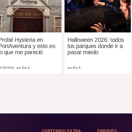
Probé Hysteria en
Halloween 2026: todos
PortAventura y esto es
los parques donde ir a
lo que me pareció
pasar miedo
0-09-2024
por Éric A.
por Éric A.
CONTENIDO EXTRA
PARQUES