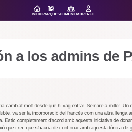
INICIO
PARQUES
COMUNIDAD
PERFIL
ón a los admins de 
ha cambiat molt desde que hi vag entrar. Sempre a millor. Un
 dubte, va ser la incorporació del francès com una altra llenga 
a. Estic completament d'acord amb aquesta iniciativa de donar
això que crec que s'hauria de continuar amb aquesta tònica de g