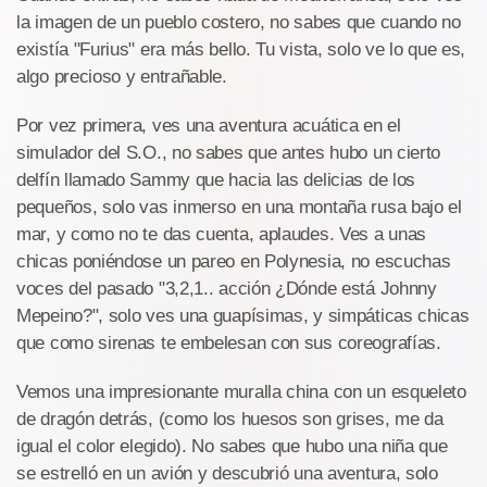
la imagen de un pueblo costero, no sabes que cuando no
existía "Furius" era más bello. Tu vista, solo ve lo que es,
algo precioso y entrañable.
Por vez primera, ves una aventura acuática en el
simulador del S.O., no sabes que antes hubo un cierto
delfín llamado Sammy que hacia las delicias de los
pequeños, solo vas inmerso en una montaña rusa bajo el
mar, y como no te das cuenta, aplaudes. Ves a unas
chicas poniéndose un pareo en Polynesia, no escuchas
voces del pasado "3,2,1.. acción ¿Dónde está Johnny
Mepeino?", solo ves una guapísimas, y simpáticas chicas
que como sirenas te embelesan con sus coreografías.
Vemos una impresionante muralla china con un esqueleto
de dragón detrás, (como los huesos son grises, me da
igual el color elegido). No sabes que hubo una niña que
se estrelló en un avión y descubrió una aventura, solo