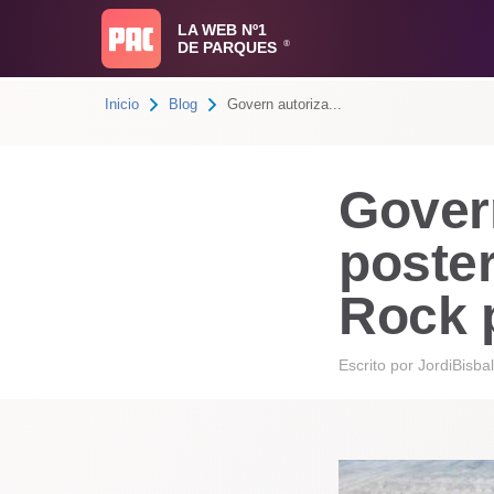
LA WEB Nº1
DE PARQUES
®
Inicio
Blog
Govern autoriza...
Gover
poster
Rock 
Escrito por
JordiBisbal