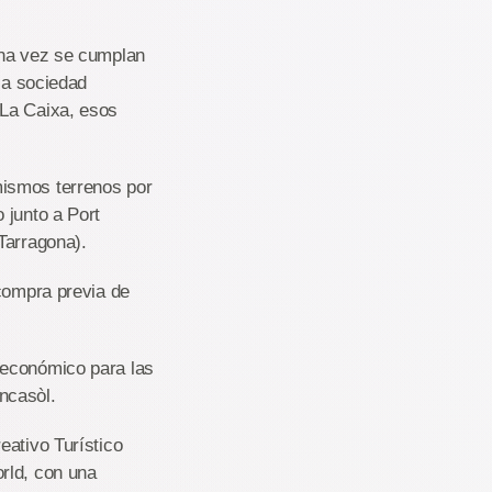
una vez se cumplan
 la sociedad
 La Caixa, esos
mismos terrenos por
 junto a Port
Tarragona).
 compra previa de
 económico para las
Incasòl.
eativo Turístico
rld, con una