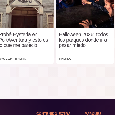
Probé Hysteria en
Halloween 2026: todos
PortAventura y esto es
los parques donde ir a
lo que me pareció
pasar miedo
0-09-2024
por Éric A.
por Éric A.
CONTENIDO EXTRA
PARQUES