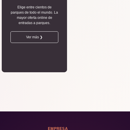
Elige entre cientos de
parques de todo el mundo. La
mayor oferta online de
entradas a parques.
Ver más ❯
EMPRESA