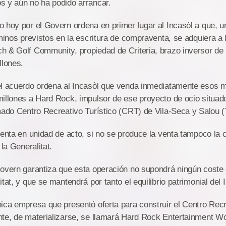
s y aún no ha podido arrancar.
o hoy por el Govern ordena en primer lugar al Incasòl a que, 
rminos previstos en la escritura de compraventa, se adquiera a
h & Golf Community, propiedad de Criteria, brazo inversor de
llones.
el acuerdo ordena al Incasòl que venda inmediatamente esos 
illones a Hard Rock, impulsor de ese proyecto de ocio situado
mado Centro Recreativo Turístico (CRT) de Vila-Seca y Salou (
venta en unidad de acto, si no se produce la venta tampoco la
 la Generalitat.
Govern garantiza que esta operación no supondrá ningún coste
tat, y que se mantendrá por tanto el equilibrio patrimonial del 
ica empresa que presentó oferta para construir el Centro Recr
nte, de materializarse, se llamará Hard Rock Entertainment Wo