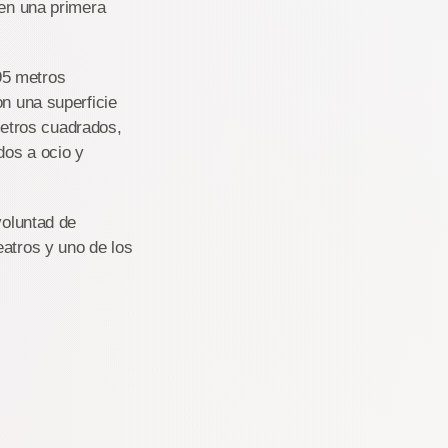
 en una primera
95 metros
on una superficie
etros cuadrados,
dos a ocio y
voluntad de
eatros y uno de los