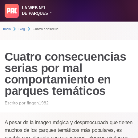
LA WEB Nº1
DE PARQUES
®
Inicio
Blog
Cuatro consecue...
Cuatro consecuencias
serias por mal
comportamiento en
parques temáticos
Escrito por
fingon1982
A pesar de la imagen mágica y despreocupada que tienen
muchos de los parques temáticos más populares, es
posible que, durante sus vacaciones, algunos visitantes