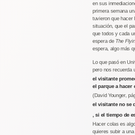
en sus inmediacione
primera semana una
tuvieron que hacer 
situación, que el p
que todos y cada un
espera de
The Flyi
espera, algo más qu
Lo que pasó en Univ
pero nos recuerda 
el visitante prom
el parque a hacer 
(David Younger, pág
el visitante no se
, si el tiempo de 
Hacer colas es alg
quieres subir a una