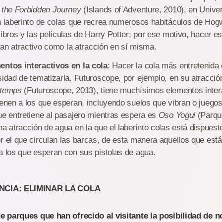
d the Forbidden Journey
(Islands of Adventure, 2010), en Unive
n laberinto de colas que recrea numerosos habitáculos de Hogw
ibros y las películas de Harry Potter; por ese motivo, hacer es
 tan atractivo como la atracción en sí misma.
entos interactivos en la cola
: Hacer la cola más entretenida
sidad de tematizarla. Futuroscope, por ejemplo, en su atracci
 temps
(Futuroscope, 2013), tiene muchísimos elementos inter
ienen a los que esperan, incluyendo suelos que vibran o juegos
ue entretiene al pasajero mientras espera es
Oso Yogui
(Parqu
a atracción de agua en la que el laberinto colas está dispuesto
r el que circulan las barcas, de esta manera aquellos que est
a los que esperan con sus pistolas de agua.
NCIA: ELIMINAR LA COLA
 parques que han ofrecido al visitante la posibilidad de no