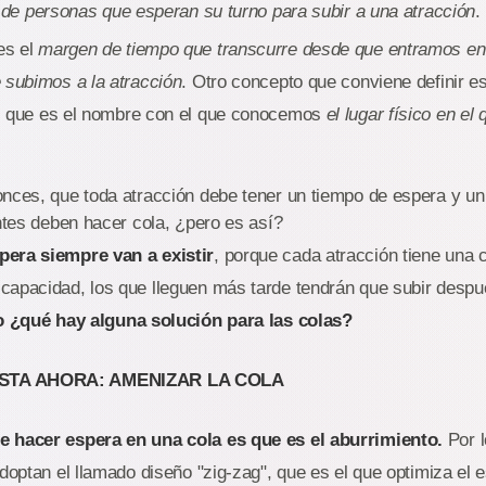
a de personas que esperan su turno para subir a una atracción
.
s el
margen de tiempo que transcurre desde que entramos en 
 subimos a la atracción
. Otro concepto que conviene definir es
, que es el nombre con el que conocemos
el lugar físico en el
nces, que toda atracción debe tener un tiempo de espera y un 
antes deben hacer cola, ¿pero es así?
pera siempre van a existir
, porque cada atracción tiene una c
capacidad, los que lleguen más tarde tendrán que subir despu
o ¿qué hay alguna solución para las colas?
STA AHORA: AMENIZAR LA COLA
e hacer espera en una cola es que es el aburrimiento.
Por l
adoptan el llamado diseño "zig-zag", que es el que optimiza el 