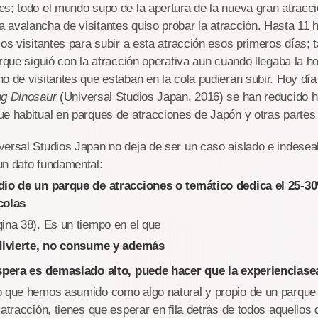
s; todo el mundo supo de la apertura de la nueva gran atracci
 avalancha de visitantes quiso probar la atracción. Hasta 11 
los visitantes para subir a esta atracción esos primeros días; 
arque siguió con la atracción operativa aun cuando llegaba la ho
o de visitantes que estaban en la cola pudieran subir. Hoy día
ng Dinosaur
(Universal Studios Japan, 2016) se han reducido h
e habitual en parques de atracciones de Japón y otras partes 
ersal Studios Japan no deja de ser un caso aislado e indeseab
un dato fundamental:
edio de un parque de atracciones o temático dedica el 25-3
colas
ina 38). Es un tiempo en el que
 divierte, no consume y además
espera es demasiado alto, puede hacer que la experiencia
se
o que hemos asumido como algo natural y propio de un parque 
 atracción, tienes que esperar en fila detrás de todos aquellos