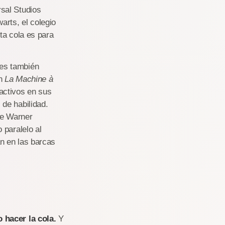
rsal Studios
arts, el colegio
ta cola es para
 es también
ón
La Machine à
activos en sus
 de habilidad.
e Warner
 paralelo al
án en las barcas
 hacer la cola.
Y