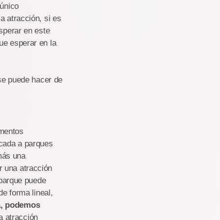
 único
a atracción, si es
esperar en este
ue esperar en la
e puede hacer de
ementos
icada a parques
emás una
ir una atracción
l parque puede
de forma lineal,
va, podemos
la atracción