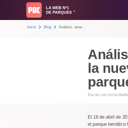
LA WEB Nº1
DE PARQUES
®
Inicio
Blog
Análisis: atrac...
Anális
la nue
parqu
Escrito por
torrecillaill
El 18 de abril de 2
el parque temático 