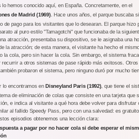
s lo hemos conocido aquí, en España. Concretamente, en el
ones de Madrid (1969)
. Hace unos años, el parque buscaba 
o de pago para los visitantes que lo desearan. El parque hizo 
rato al puro estilo "Tamagotchi" que funcionaba de la siguien
 una atracción, presentaba su dispositivo, se le asignaba una h
 de la atracción; de esta manera, el visitante ha hecho el mis
o la cola, pero sin hacer la cola. Sin embargo, el sistema fra
 recurrir a otros sistemas de pase rápido más exitosos. Otro
ambién probaron el sistema, pero ninguno duró por mucho tie
ar lo encontramos en
Disneyland Paris (1992)
, que tiene el s
ema de eliminación de colas que consiste en una tarjeta que s
ión, e indica al visitante a qué hora debe volver para disfrutar 
lar al fallido Speedy Pass, pero con una salvedad: es gratuito
stos episodios obtenemos una lección clara:
ispuesta a pagar por no hacer cola si debe esperar el mis
ión