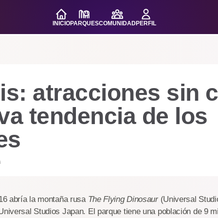
INICIO
PARQUES
COMUNIDAD
PERFIL
is: atracciones sin c
va tendencia de los
es
a
016 abría la montaña rusa
The Flying Dinosaur
(Universal Studi
Universal Studios Japan. El parque tiene una población de 9 m