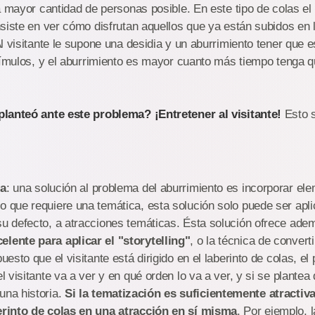
a mayor cantidad de personas posible. En este tipo de colas el
siste en ver cómo disfrutan aquellos que ya están subidos en l
l visitante le supone una desidia y un aburrimiento tener que 
tímulos, y el aburrimiento es mayor cuanto más tiempo tenga q
lanteó ante este problema? ¡Entretener al visitante!
Esto s
la
: una solución al problema del aburrimiento es incorporar el
o que requiere una temática, esta solución solo puede ser apl
su defecto, a atracciones temáticas. Ésta solución ofrece ad
lente para aplicar el "storytelling"
, o la técnica de convert
puesto que el visitante está dirigido en el laberinto de colas, e
el visitante va a ver y en qué orden lo va a ver, y si se plantea 
una historia.
Si la tematización es suficientemente atracti
berinto de colas en una atracción en sí misma
. Por ejemplo, 