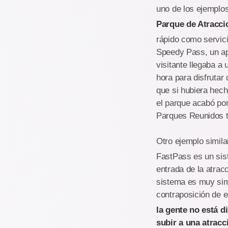
uno de los ejemplo
Parque de Atracci
rápido como servici
Speedy Pass, un apa
visitante llegaba a
hora para disfrutar
que si hubiera hech
el parque acabó por
Parques Reunidos t
Otro ejemplo simil
FastPass es un sist
entrada de la atracc
sistema es muy simi
contraposición de e
la gente no está d
subir a una atracc