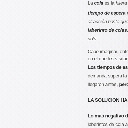
La
cola
es la
hiler
tiempo de espera
e
atracción hasta que
laberinto de colas
cola
.
Cabe imaginar, ento
en el que los visit
Los tiempos de es
demanda supera la 
llegaron antes,
per
LA SOLUCION HA
Lo más negativo d
laberintos de cola 