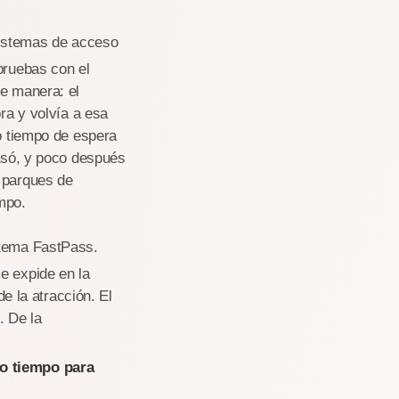
sistemas de acceso
pruebas con el
te manera: el
ora y volvía a esa
mo tiempo de espera
casó, y poco después
s parques de
mpo.
istema FastPass.
e expide en la
de la atracción. El
. De la
mo tiempo para