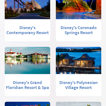
Disney's
Disney's Coronado
Contemporany Resort
Springs Resort
Disney's Grand
Disney's Polynesian
Floridian Resort & Spa
Village Resort