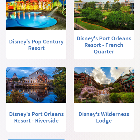
Disney's Port Orleans
Disney's Pop Century
Resort - French
Resort
Quarter
Disney's Port Orleans
Disney's Wilderness
Resort - Riverside
Lodge