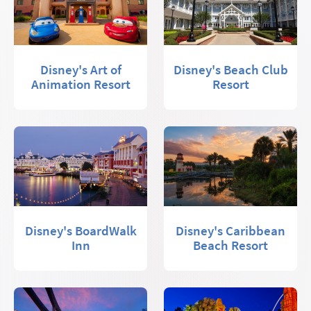
Disney's Art of
Disney's Beach Club
Animation Resort
Resort
Disney's BoardWalk
Disney's Caribbean
Inn
Beach Resort