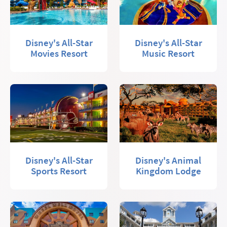
Disney's All-Star
Disney's All-Star
Movies Resort
Music Resort
Disney's All-Star
Disney's Animal
Sports Resort
Kingdom Lodge