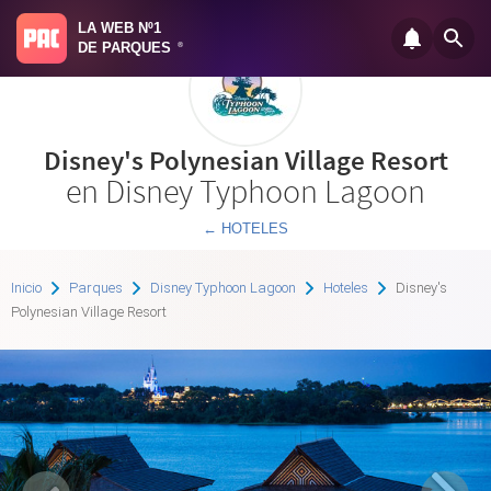
LA WEB Nº1
DE PARQUES
®
Disney's Polynesian Village Resort
en Disney Typhoon Lagoon
← HOTELES
Inicio
Parques
Disney Typhoon Lagoon
Hoteles
Disney's
Polynesian Village Resort