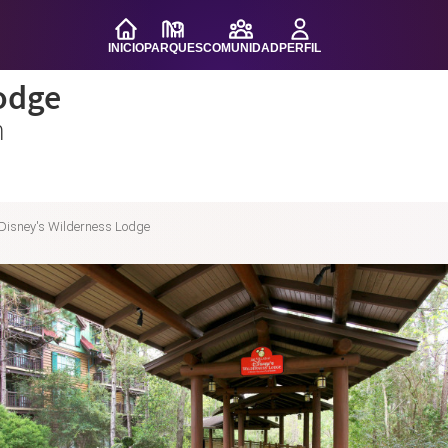
INICIO
PARQUES
COMUNIDAD
PERFIL
odge
n
Disney's Wilderness Lodge