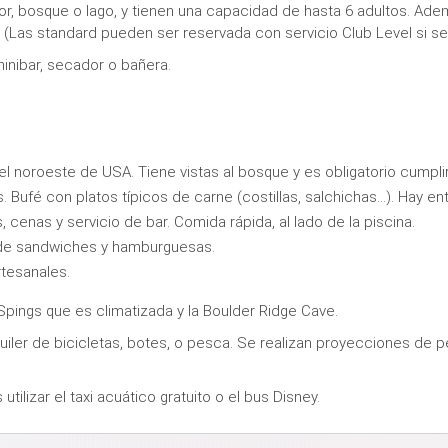
erior, bosque o lago, y tienen una capacidad de hasta 6 adultos. Ad
. (Las standard pueden ser reservada con servicio Club Level si se
minibar, secador o bañera.
l noroeste de USA. Tiene vistas al bosque y es obligatorio cumpli
Bufé con platos típicos de carne (costillas, salchichas...). Hay e
cenas y servicio de bar. Comida rápida, al lado de la piscina.
de sandwiches y hamburguesas.
rtesanales.
Spings que es climatizada y la Boulder Ridge Cave.
uiler de bicicletas, botes, o pesca. Se realizan proyecciones de pel
ilizar el taxi acuático gratuito o el bus Disney.