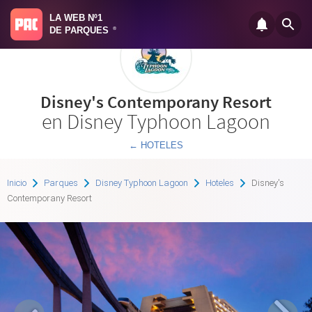
LA WEB Nº1
DE PARQUES
®
Disney's Contemporany Resort
en Disney Typhoon Lagoon
← HOTELES
Inicio
Parques
Disney Typhoon Lagoon
Hoteles
Disney's
Contemporany Resort