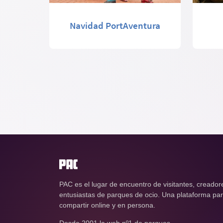
Navidad PortAventura
PAC es el lugar de encuentro de visitantes, creador
entusiastas de parques de ocio. Una plataforma para
compartir online y en persona.