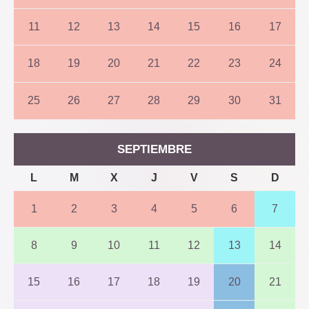
11
12
13
14
15
16
17
18
19
20
21
22
23
24
25
26
27
28
29
30
31
SEPTIEMBRE
L
M
X
J
V
S
D
1
2
3
4
5
6
7
8
9
10
11
12
13
14
15
16
17
18
19
20
21