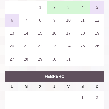
1
2
3
4
5
6
7
8
9
10
11
12
13
14
15
16
17
18
19
20
21
22
23
24
25
26
27
28
29
30
31
FEBRERO
L
M
X
J
V
S
D
1
2