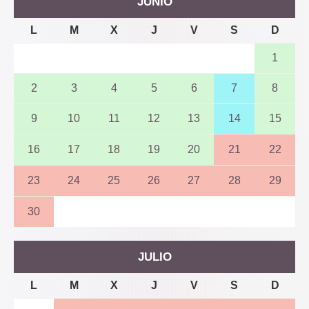
JUNIO
L
M
X
J
V
S
D
1
2
3
4
5
6
7
8
9
10
11
12
13
14
15
16
17
18
19
20
21
22
23
24
25
26
27
28
29
30
JULIO
L
M
X
J
V
S
D