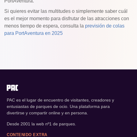
PortAventura.
Si quieres evitar las multitudes o simplemente saber cuál
es el mejor momento para disfrutar de las atracciones con
menos tiempo de espera, consulta la
previsión de colas
para PortAventura en 2025
PAC es el lugar de encuentro de visitantes, creadores y
entusiastas de parques de ocio. Una plataforma para
divertirse y compartir online y en persona.
Desde 2001 la web nº1 de parques.
CONTENIDO EXTRA