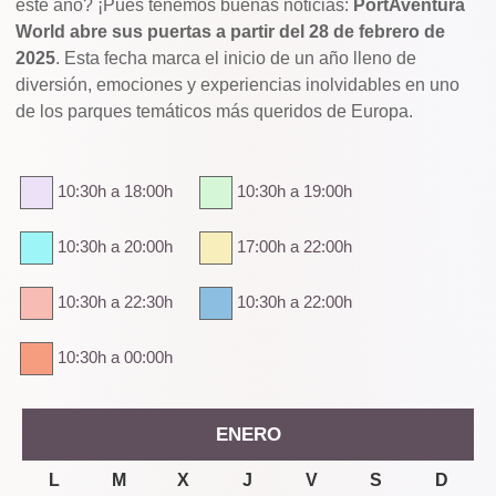
este año? ¡Pues tenemos buenas noticias:
PortAventura
World abre sus puertas a partir del 28 de febrero de
2025
. Esta fecha marca el inicio de un año lleno de
diversión, emociones y experiencias inolvidables en uno
de los parques temáticos más queridos de Europa.
10:30h a 18:00h
10:30h a 19:00h
10:30h a 20:00h
17:00h a 22:00h
10:30h a 22:30h
10:30h a 22:00h
10:30h a 00:00h
ENERO
L
M
X
J
V
S
D