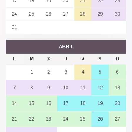
17
18
19
20
21
22
23
24
25
26
27
28
29
30
31
ABRIL
L
M
X
J
V
S
D
1
2
3
4
5
6
7
8
9
10
11
12
13
14
15
16
17
18
19
20
21
22
23
24
25
26
27