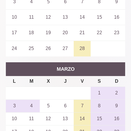
3
4
5
6
7
8
9
10
11
12
13
14
15
16
17
18
19
20
21
22
23
24
25
26
27
28
MARZO
L
M
X
J
V
S
D
1
2
3
4
5
6
7
8
9
10
11
12
13
14
15
16