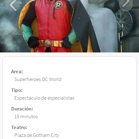
Area:
Superheroes DC World
Tipo:
Espectáculo de especialistas
Duración:
15 minutos
Teatro:
Plaza de Gotham City