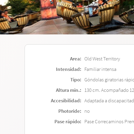
Area:
Old West Territory
Intensidad:
Familiar intensa
Tipo:
Góndolas giratorias rápi
Altura min.:
130 cm. Acompañado 1
Accesibilidad:
Adaptada a discapacita
Photoride:
no
Pase rápido:
Pase Correcaminos Prem