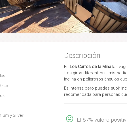
Descripción
En
Los Carros de la Mina
las vag
tres giros diferentes al mismo t
das
inclina en peligrosos ángulos que
20 cm
Es intensa pero puedes subir in
recomendada para personas que
dos
ium y Silver
El 87% valoró positi