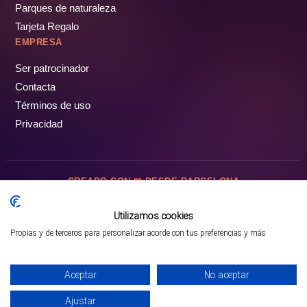
Parques de naturaleza
Tarjeta Regalo
EMPRESA
Ser patrocinador
Contacta
Términos de uso
Privacidad
CREADO CON
DESDE BARCELONA
OCIOTUR DIGITAL SL. © Todos los derechos reservados · 2026
Utilizamos cookies
Propias y de terceros para personalizar acorde con tus preferencias y más
Mejor opción en SATOORDAY
Comprar entradas
Aceptar
No aceptar
Ajustar