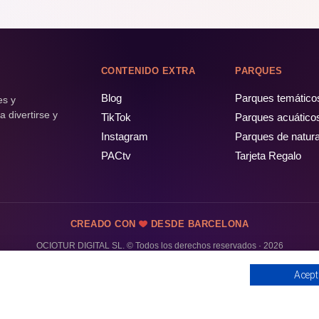
CONTENIDO EXTRA
PARQUES
Blog
Parques temático
es y
 divertirse y
TikTok
Parques acuático
Instagram
Parques de natur
PACtv
Tarjeta Regalo
CREADO CON
DESDE BARCELONA
OCIOTUR DIGITAL SL. © Todos los derechos reservados · 2026
Acept