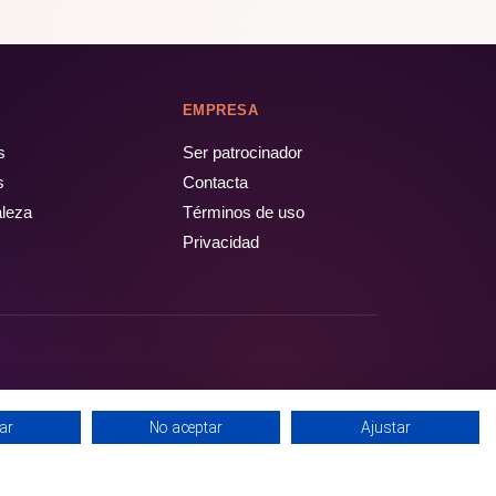
EMPRESA
s
Ser patrocinador
s
Contacta
aleza
Términos de uso
Privacidad
ar
No aceptar
Ajustar