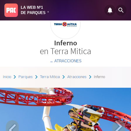
LA WEB Nº1
DE PARQUES
®
Inferno
en Terra Mitica
← ATRACCIONES
Inicio
Parques
Terra Mitica
Atracciones
Inferno