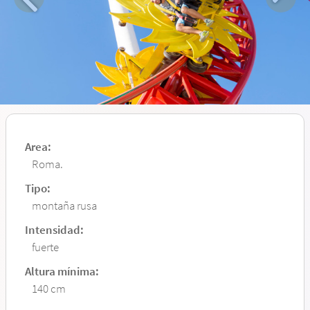
Area:
Roma.
Tipo:
montaña rusa
Intensidad:
fuerte
Altura mínima:
140 cm