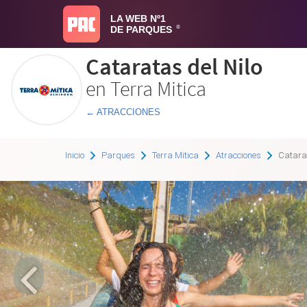
LA WEB Nº1
DE PARQUES
®
Cataratas del Nilo
en Terra Mitica
← ATRACCIONES
Inicio
Parques
Terra Mitica
Atracciones
Catarat