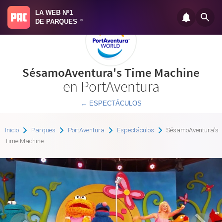
LA WEB Nº1
DE PARQUES
®
SésamoAventura's Time Machine
en PortAventura
← ESPECTÁCULOS
Inicio
Parques
PortAventura
Espectáculos
SésamoAventura's
Time Machine