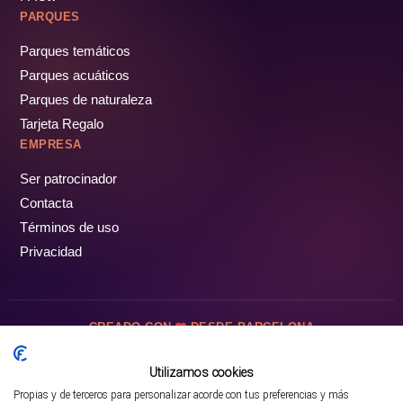
PARQUES
Parques temáticos
Parques acuáticos
Parques de naturaleza
Tarjeta Regalo
EMPRESA
Ser patrocinador
Contacta
Términos de uso
Privacidad
CREADO CON
DESDE BARCELONA
OCIOTUR DIGITAL SL. © Todos los derechos reservados · 2026
Utilizamos cookies
Propias y de terceros para personalizar acorde con tus preferencias y más
Mejor opción en SATOORDAY