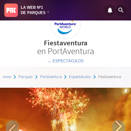
LA WEB Nº1
DE PARQUES
®
Fiestaventura
en PortAventura
← ESPECTÁCULOS
Inicio
Parques
PortAventura
Espectáculos
Fiestaventura