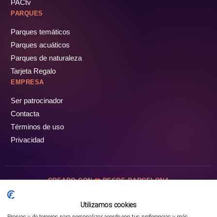
PACtv
PARQUES
Parques temáticos
Parques acuáticos
Parques de naturaleza
Tarjeta Regalo
EMPRESA
Ser patrocinador
Contacta
Términos de uso
Privacidad
CREADO CON
DESDE BARCELONA
OCIOTUR DIGITAL SL. © Todos los derechos reservados · 2026
Utilizamos cookies