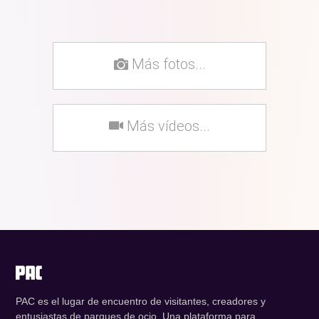
Más fotos...
Más vídeos...
PAC es el lugar de encuentro de visitantes, creadores y
entusiastas de parques de ocio. Una plataforma para