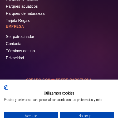
Parques acuáticos
Parques de naturaleza
Tarjeta Regalo
EMPRESA
Ser patrocinador
Contacta
Términos de uso
Privacidad
CREADO CON
DESDE BARCELONA
OCIOTUR DIGITAL SL. © Todos los derechos reservados · 2026
Utilizamos cookies
Propias y de terceros para personalizar acorde con tus preferencias y más
Mejor opción en SATOORDAY
Comprar entradas
Aceptar
No aceptar