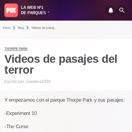
LA WEB Nº1
DE PARQUES
®
Inicio
Blog
Videos de pasaj...
THORPE PARK
Videos de pasajes del
terror
Escrito por
coasters1991
Y empezamos con el parque Thorpe Park y sus pasajes:
-Experiment 10
-The Curse