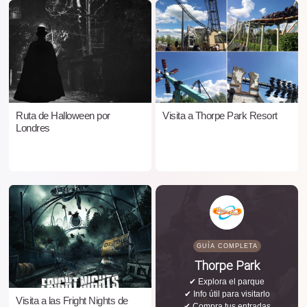
Ruta de Halloween por
Visita a Thorpe Park Resort
Londres
GUÍA COMPLETA
Thorpe Park
✔ Explora el parque
✔ Info útil para visitarlo
Visita a las Fright Nights de
✔ Compra tus entradas