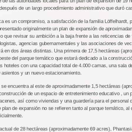
de de las autoridades locales para un plan de expansión de 19 
espués de un largo procedimiento administrativo que duró cas
ca es un compromiso, a satisfacción de la familia Löffelhardt, p
presentado originalmente un plan de expansión de aproximada
o que revisar su ambición a la baja frente a las reticencias de
logistas, agencias gubernamentales y las asociaciones de veci
irá en dos áreas distintas. Una primera de 17,5 hectáreas (ap
oeste del parque temático que estará dedicado a la construcci
s hoteles con una capacidad total de 4.000 camas, una sala de
0 asientos y un nuevo estacionamiento.
 se encuentra al este de aproximadamente 1,5 hectáreas (ap
 construcción de un espacio de entretenimiento educativo , un p
acenes, así como viviendas y una guardería para el personal 
 plan de expansión no se refieren tanto al parque temático, al 
nicialmente.
 actual de 28 hectáreas (aproximadamente 69 acres), Phantasi