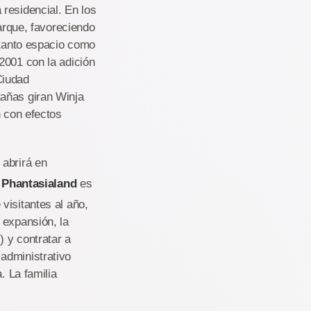
residencial. En los
parque, favoreciendo
 tanto espacio como
2001 con la adición
Ciudad
añas giran Winja
n con efectos
 abrirá en
.
Phantasialand
es
visitantes al año,
 expansión, la
) y contratar a
administrativo
. La familia