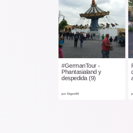
#GermanTour -
Phantasialand y
despedida (9)
por Sitges99
p