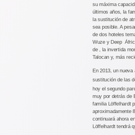
su máxima capacidad
últimos años, la fa
la sustitución de a
sea posible. A pesa
de dos hoteles tem
Wuze y Deep África
de , la invertida m
Talocan y, más reci
En 2013, un nueva a
sustitución de las 
hoy el segundo parq
muy por detrás de E
familia Löffelhardt
aproximadamente 83
continuará ahora en
Löffelhardt tendrá