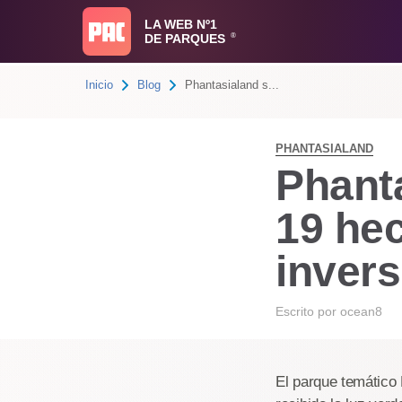
LA WEB Nº1
DE PARQUES
®
Inicio
Blog
Phantasialand s...
PHANTASIALAND
Phant
19 hec
invers
Escrito por
ocean8
El parque temático 