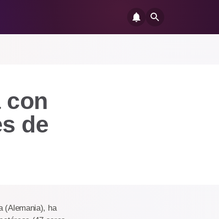
á con
es de
a (Alemania), ha