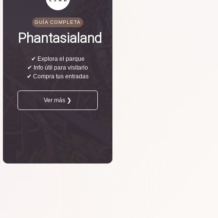
GUÍA COMPLETA
Phantasialand
✔ Explora el parque
✔ Info útil para visitarlo
✔ Compra tus entradas
Ver más ❯