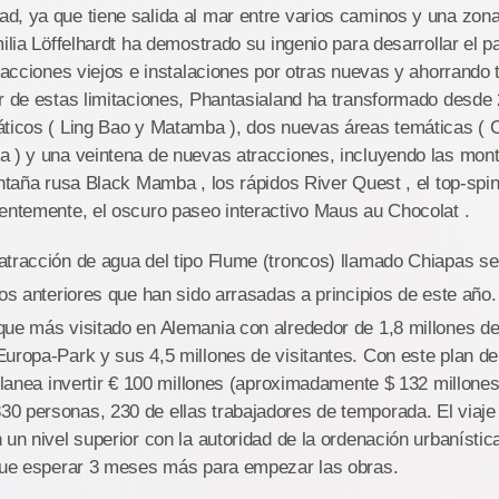
, ya que tiene salida al mar entre varios caminos y una zona 
milia Löffelhardt ha demostrado su ingenio para desarrollar el 
tracciones viejos e instalaciones por otras nuevas y ahorrando
r de estas limitaciones, Phantasialand ha transformado desde 
áticos ( Ling Bao y Matamba ), dos nuevas áreas temáticas ( 
 ) y una veintena de nuevas atracciones, incluyendo las mont
ontaña rusa Black Mamba , los rápidos River Quest , el top-spi
entemente, el oscuro paseo interactivo Maus au Chocolat .
tracción de agua del tipo Flume (troncos) llamado Chiapas se
dos anteriores que han sido arrasadas a principios de este año
ue más visitado en Alemania con alrededor de 1,8 millones de 
uropa-Park y sus 4,5 millones de visitantes. Con este plan de
 planea invertir € 100 millones (aproximadamente $ 132 millones
0 personas, 230 de ellas trabajadores de temporada. El viaje 
 un nivel superior con la autoridad de la ordenación urbanística
 que esperar 3 meses más para empezar las obras.