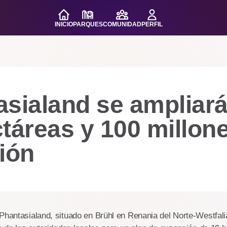
INICIO
PARQUES
COMUNIDAD
PERFIL
asialand se ampliar
táreas y 100 millon
ión
Phantasialand, situado en Brühl en Renania del Norte-Westfali