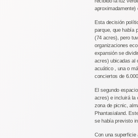
recibido la luz ver
aproximadamente) d
Esta decisión políti
parque, que había 
(74 acres), pero tuv
organizaciones eco
expansión se divid
acres) ubicadas al 
acuático , una o má
conciertos de 6.00
El segundo espacio
acres) e incluirá la
zona de picnic, alm
Phantasialand. Este
se había previsto i
Con una superficie