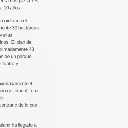
hectáreas (47 acres
i 10 años.
ropietario del
mente 30 hectáreas
 varias
nos. El plan de
roximadamente 43
ón de un parque
 teatro y
roximadamente 4
arque infantil , una
de
contrario de lo que
aland ha llegado a