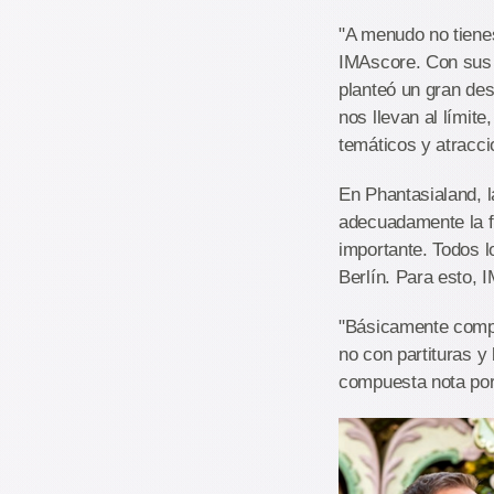
"A menudo no tienes
IMAscore. Con sus 
planteó un gran des
nos llevan al límit
temáticos y atracc
En Phantasialand, l
adecuadamente la fa
importante. Todos l
Berlín. Para esto, 
"Básicamente comp
no con partituras y 
compuesta nota por 