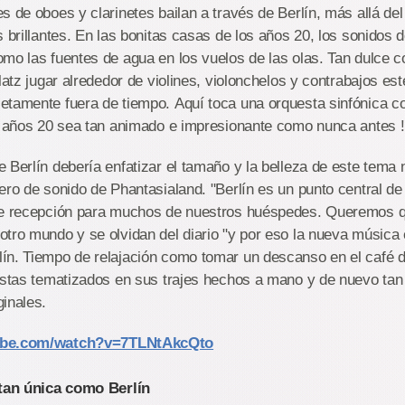
s de oboes y clarinetes bailan a través de Berlín, más allá del 
s brillantes. En las bonitas casas de los años 20, los sonidos 
mo las fuentes de agua en los vuelos de las olas. Tan dulce co
platz jugar alrededor de violines, violonchelos y contrabajos e
etamente fuera de tiempo. Aquí toca una orquesta sinfónica co
os años 20 sea tan animado e impresionante como nunca antes !
 Berlín debería enfatizar el tamaño y la belleza de este tema
ero de sonido de Phantasialand. "Berlín es un punto central de
de recepción para muchos de nuestros huéspedes. Queremos q
tro mundo y se olvidan del diario "y por eso la nueva música 
n. Tiempo de relajación como tomar un descanso en el café de
tistas tematizados en sus trajes hechos a mano y de nuevo tan
inales.
ube.com/watch?v=7TLNtAkcQto
tan única como Berlín