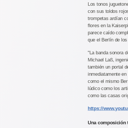
Los tonos juguetone
con sus toldos rojo
trompetas ardían co
flores en la Kaiser
parece caído compl
que el Berlín de l
"La banda sonora de
Michael Laß, ingeni
también un portal 
inmediatamente en o
como el mismo Berlí
lúdico como los ar
como las casas orig
https://www.yout
Una composición 