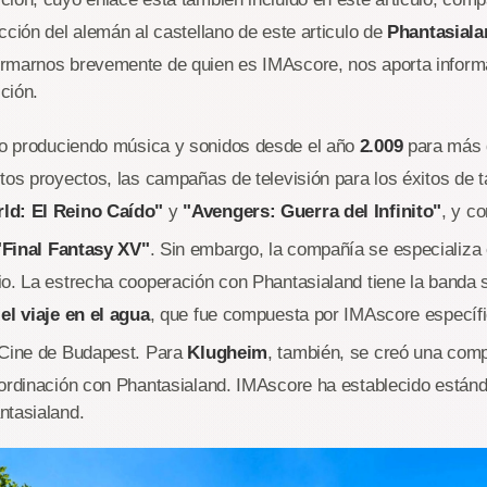
cción del alemán al castellano de este articulo de
Phantasial
rmarnos brevemente de quien es IMAscore, nos aporta informa
ción.
o produciendo música y sonidos desde el año
2.009
para más
tos proyectos, las campañas de televisión para los éxitos de ta
ld: El Reino Caído"
y
"Avengers: Guerra del Infinito"
, y c
"Final Fantasy XV"
. Sin embargo, la compañía se especializa
o. La estrecha cooperación con Phantasialand tiene la banda 
el viaje en el agua
, que fue compuesta por IMAscore específ
 Cine de Budapest. Para
Klugheim
, también, se creó una com
oordinación con Phantasialand. IMAscore ha establecido están
ntasialand.