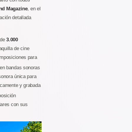
and Magazine
, en el
ción detallada
 de
3.000
quilla de cine
omposiciones para
 en bandas sonoras
sonora única para
icamente y grabada
posición
dares con sus