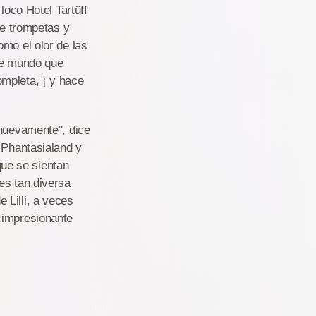
loco Hotel Tartüff
de trompetas y
mo el olor de las
ste mundo que
mpleta, ¡ y hace
 nuevamente", dice
 Phantasialand y
ue se sientan
es tan diversa
 Lilli, a veces
 impresionante