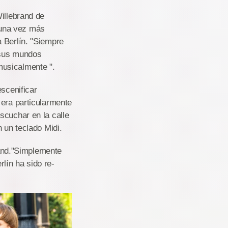
illebrand de
 una vez más
 Berlín. "Siempre
e sus mundos
musicalmente ".
escenificar
 era particularmente
scuchar en la calle
 un teclado Midi.
and."Simplemente
rlín ha sido re-