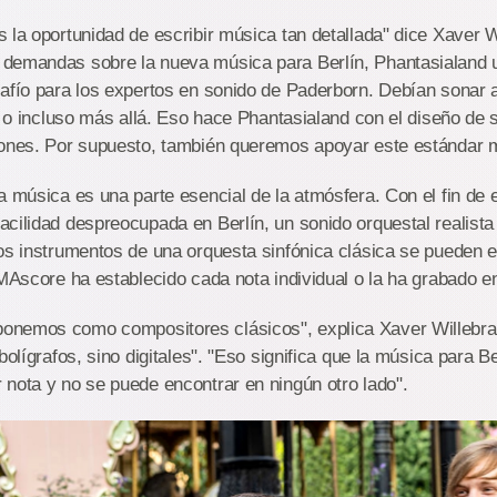
 la oportunidad de escribir música tan detallada" dice Xaver W
demandas sobre la nueva música para Berlín, Phantasialand
afío para los expertos en sonido de Paderborn. Debían sonar a
e, o incluso más allá. Eso hace Phantasialand con el diseño d
iones. Por supuesto, también queremos apoyar este estándar 
a música es una parte esencial de la atmósfera. Con el fin de 
cilidad despreocupada en Berlín, un sonido orquestal realista
os instrumentos de una orquesta sinfónica clásica se pueden e
IMAscore ha establecido cada nota individual o la ha grabado en
onemos como compositores clásicos", explica Xaver Willebr
bolígrafos, sino digitales". "Eso significa que la música para Be
nota y no se puede encontrar en ningún otro lado".