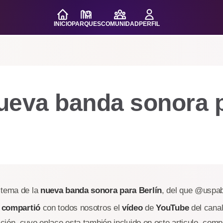
INICIO
PARQUES
COMUNIDAD
PERFIL
ueva banda sonora 
 tema de la
nueva banda sonora para Berlín
, del que @uspab
compartió
con todos nosotros el
vídeo
de
YouTube
del cana
ión, cuyo enlace esta también incluido en este articulo, comp