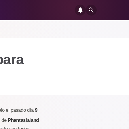
para
lo el pasado día
9
l de
Phantasialand
arto con todos