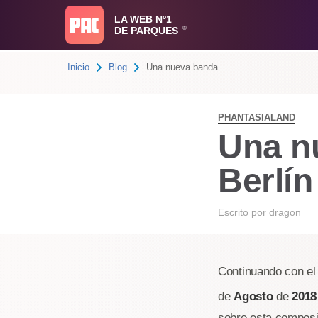
LA WEB Nº1
DE PARQUES
®
Inicio
Blog
Una nueva banda...
PHANTASIALAND
Una n
Berlín
Escrito por
dragon
Continuando con el
de
Agosto
de
2018
sobre esta composic