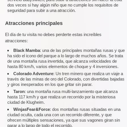
dos veces si hay algún niño que no cumple los requisitos de
seguridad para subir a una atracción.
Atracciones principales
El día de tu visita no debes perderte estas increíbles
atracciones:
Black Mamba
: una de las principales montañas rusas y que
ha sido el icono del parque a lo largo de muchos años. Se trata
de una montaña rusa invertida, que alcanza velocidades de
hasta 80 km/h, varios elementos de choque y 4 inversiones.
Colorado Adventure
: Un tren minero que realiza un viaje a
través de las minas de oro del Colorado, con divertidas bajadas
y giros inesperados en los que gritar sin parar.
Taron
: una montaña rusa multi-lanzamiento que alcanza
hasta 117 km/h y que realiza un recorrido por la misteriosa
ciudad de Klugheim.
WinjasFear&Force
: dos montañas rusas situadas en una
ciudad oculta, cada una con un recorrido diferente, y que
ofrecen múltiples sensaciones, ya que sus vagones giran sin
parar a lo largo de todo el recorrido.