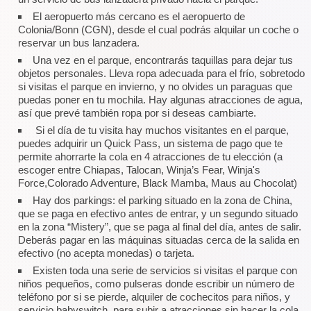
El aeropuerto más cercano es el aeropuerto de
Colonia/Bonn (CGN), desde el cual podrás alquilar un coche o
reservar un bus lanzadera.
Una vez en el parque, encontrarás taquillas para dejar tus
objetos personales. Lleva ropa adecuada para el frío, sobretodo
si visitas el parque en invierno, y no olvides un paraguas que
puedas poner en tu mochila. Hay algunas atracciones de agua,
así que prevé también ropa por si deseas cambiarte.
Si el día de tu visita hay muchos visitantes en el parque,
puedes adquirir un Quick Pass, un sistema de pago que te
permite ahorrarte la cola en 4 atracciones de tu elección (a
escoger entre Chiapas, Talocan, Winja’s Fear, Winja's
Force,Colorado Adventure, Black Mamba, Maus au Chocolat)
Hay dos parkings: el parking situado en la zona de China,
que se paga en efectivo antes de entrar, y un segundo situado
en la zona “Mistery”, que se paga al final del día, antes de salir.
Deberás pagar en las máquinas situadas cerca de la salida en
efectivo (no acepta monedas) o tarjeta.
Existen toda una serie de servicios si visitas el parque con
niños pequeños, como pulseras donde escribir un número de
teléfono por si se pierde, alquiler de cochecitos para niños, y
servicio babyswitch, para subir a atracciones sin hacer la cola