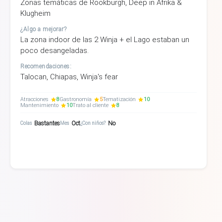
Zonas temáticas de Rookburgh, Deep in Afrika &
Klugheim
¿Algo a mejorar?
La zona indoor de las 2 Winja + el Lago estaban un
poco desangeladas.
Recomendaciones:
Talocan, Chiapas, Winja's fear
Atracciones
8
Gastronomía
5
Tematización
10
Mantenimiento
10
Trato al cliente
8
Bastantes
Oct
No
Colas
Mes
¿Con niños?