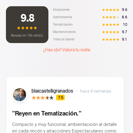
9.6
Atracciones
9.8
8.6
Gastronomía
10
Tematización
9.7
Mantenimiento
Basada en
106
voto(s)
9.1
Trato al cliente
¿Has ido? Valora tu visita
blaicastelligranados
•
hace 4 semanas
7.5
"Reyen en Tematización."
Compacto y muy funcional, ambientacioón al detalle
en cada rincón y atracciónes Espectaculares como