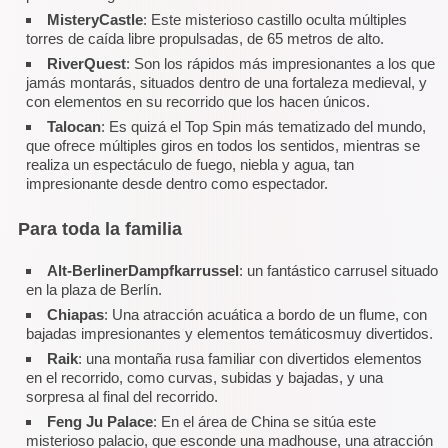
MisteryCastle
: Este misterioso castillo oculta múltiples
torres de caída libre propulsadas, de 65 metros de alto.
RiverQuest
: Son los rápidos más impresionantes a los que
jamás montarás, situados dentro de una fortaleza medieval, y
con elementos en su recorrido que los hacen únicos.
Talocan
: Es quizá el Top Spin más tematizado del mundo,
que ofrece múltiples giros en todos los sentidos, mientras se
realiza un espectáculo de fuego, niebla y agua, tan
impresionante desde dentro como espectador.
Para toda la familia
Alt-BerlinerDampfkarrussel
: un fantástico carrusel situado
en la plaza de Berlín.
Chiapas
: Una atracción acuática a bordo de un flume, con
bajadas impresionantes y elementos temáticosmuy divertidos.
Raik
: una montaña rusa familiar con divertidos elementos
en el recorrido, como curvas, subidas y bajadas, y una
sorpresa al final del recorrido.
Feng Ju Palace
: En el área de China se sitúa este
misterioso palacio, que esconde una madhouse, una atracción