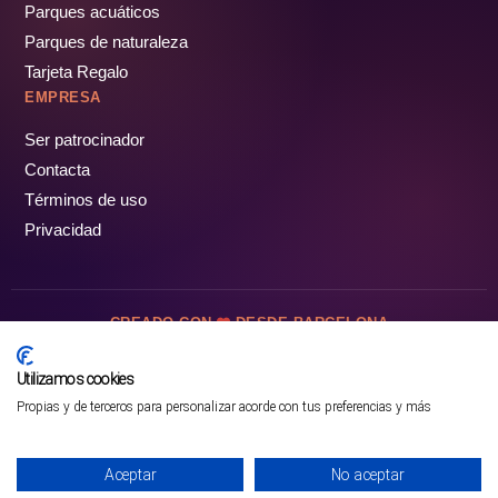
Parques acuáticos
Parques de naturaleza
Tarjeta Regalo
EMPRESA
Ser patrocinador
Contacta
Términos de uso
Privacidad
CREADO CON
DESDE BARCELONA
OCIOTUR DIGITAL SL. © Todos los derechos reservados · 2026
Utilizamos cookies
Propias y de terceros para personalizar acorde con tus preferencias y más
Mejor opción en SATOORDAY
Comprar entradas
Aceptar
No aceptar