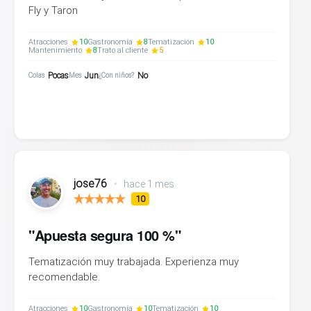
Fly y Taron
Atracciones
10
Gastronomía
8
Tematización
10
Mantenimiento
8
Trato al cliente
5
Pocas
Jun
No
Colas
Mes
¿Con niños?
jose76
•
hace 1 mes
10
"Apuesta segura 100 %"
Tematización muy trabajada. Experienza muy
recomendable.
Atracciones
10
Gastronomía
10
Tematización
10