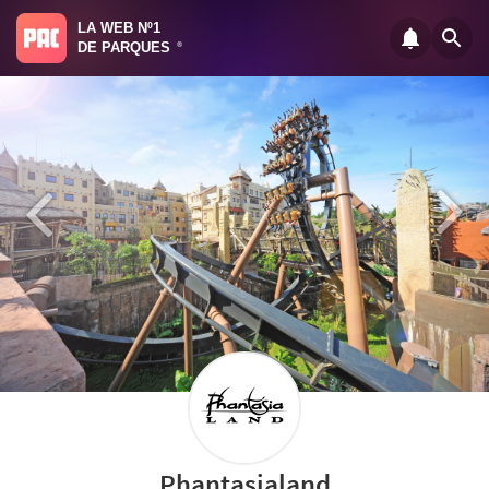
LA WEB Nº1
DE PARQUES
®
Phantasialand