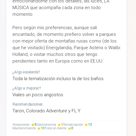
emocionándome con los detalles, las luces, LA
MÚSICA que acompaña cada zona en todo
momento.
Pero según mis preferencias, aunque salí
encantado, de momento prefiero volver a parques
con mejor oferta de montañas rusas como (de los
que he visitado) Energylandia, Parque Astérix o Walibi
Holland, o visitar muchos otros que tengo
pendientes tanto en Europa como en EE.UU.
¿Algo excelente?
Toda la tematización incluso la de los baños.
¿Algo a mejorar?
Viales un poco angostos.
Recomendaciones:
Taron, Colorado Adventure y F.L.Y
Atracciones
8
Gastronomía
5
Tematización
10
Mantenimiento
10
Trato al cliente
8