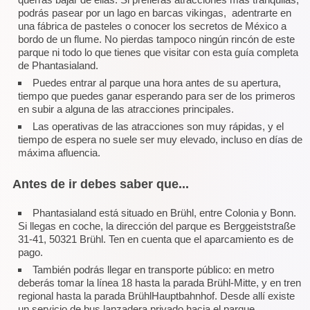
podrás pasear por un lago en barcas vikingas, adentrarte en
una fábrica de pasteles o conocer los secretos de México a
bordo de un flume. No pierdas tampoco ningún rincón de este
parque ni todo lo que tienes que visitar con esta guía completa
de Phantasialand.
Puedes entrar al parque una hora antes de su apertura,
tiempo que puedes ganar esperando para ser de los primeros
en subir a alguna de las atracciones principales.
Las operativas de las atracciones son muy rápidas, y el
tiempo de espera no suele ser muy elevado, incluso en días de
máxima afluencia.
Antes de ir debes saber que...
Phantasialand está situado en Brühl, entre Colonia y Bonn.
Si llegas en coche, la dirección del parque es Berggeiststraße
31-41, 50321 Brühl. Ten en cuenta que el aparcamiento es de
pago.
También podrás llegar en transporte público: en metro
deberás tomar la línea 18 hasta la parada Brühl-Mitte, y en tren
regional hasta la parada BrühlHauptbahnhof. Desde allí existe
un servicio de bus lanzadera privado hacia el parque.