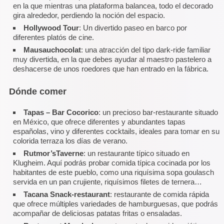
en la que mientras una plataforma balancea, todo el decorado
gira alrededor, perdiendo la noción del espacio.
Hollywood Tour
: Un divertido paseo en barco por
diferentes platós de cine.
Mausauchocolat
: una atracción del tipo dark-ride familiar
muy divertida, en la que debes ayudar al maestro pastelero a
deshacerse de unos roedores que han entrado en la fábrica.
Dónde comer
Tapas – Bar Cocorico
: un precioso bar-restaurante situado
en México, que ofrece diferentes y abundantes tapas
españolas, vino y diferentes cocktails, ideales para tomar en su
colorida terraza los días de verano.
Rutmor’sTaverne
: un restaurante típico situado en
Klugheim. Aquí podrás probar comida típica cocinada por los
habitantes de este pueblo, como una riquísima sopa goulasch
servida en un pan crujiente, riquísimos filetes de ternera…
Tacana Snack-restaurant
: restaurante de comida rápida
que ofrece múltiples variedades de hamburguesas, que podrás
acompañar de deliciosas patatas fritas o ensaladas.