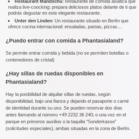
Restaurant Mandschu
: restaurante de comida asiática que
realiza live-coocking: prepara deliciosos platos delante de ti que
podrás degustar en este elegante restaurante.
Unter den Linden
: Un restaurante situado en Berlín que
ofrece cocina internacional: ensaladas, pastas, pizzas…
¿Puedo entrar con comida a Phantasialand?
Se permite entrar comida y bebida (no se permiten botellas o
contenedores de cristal)
¿Hay sillas de ruedas disponibles en
Phantasialand?
Hay la posibilidad de alquilar sillas de ruedas, según
disponibilidad, bajo una fianza y dejando el pasaporte o carné
de identidad durante su uso. Se pueden reservar dos días
antes llamando al número +49 2232 36 240; o una vez en el
parque en primeros auxilios o la taquilla “Sonderkasse”
(solicitudes especiales), ambas situadas en la zona de Berlín.