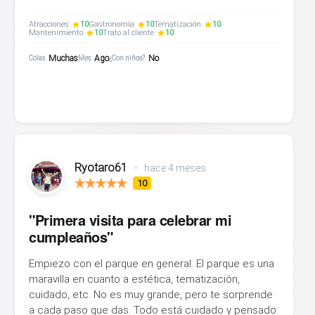
Atracciones
10
Gastronomía
10
Tematización
10
Mantenimiento
10
Trato al cliente
10
Muchas
Ago
No
Colas
Mes
¿Con niños?
Ryotaro61
•
hace 4 meses
10
"Primera visita para celebrar mi
cumpleaños"
Empiezo con el parque en general. El parque es una
maravilla en cuanto a estética, tematización,
cuidado, etc. No es muy grande, pero te sorprende
a cada paso que das. Todo está cuidado y pensado: