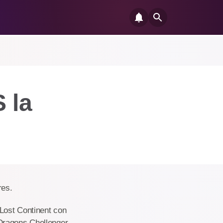
 la
res.
 Lost Continent con
 Dragons Chellenger