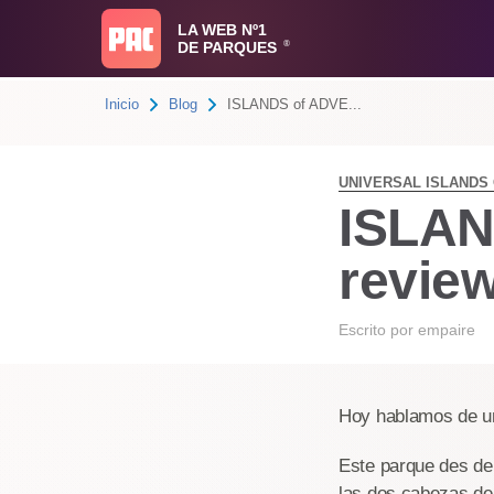
LA WEB Nº1
DE PARQUES
®
Inicio
Blog
ISLANDS of ADVE...
UNIVERSAL ISLANDS
ISLAN
revie
Escrito por
empaire
Hoy hablamos de un
Este parque des de 
las dos cabezas de