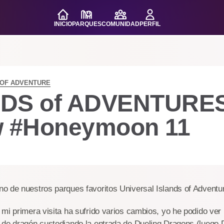
INICIO
PARQUES
COMUNIDAD
PERFIL
 OF ADVENTURE
DS of ADVENTURES
w #Honeymoon 11
o de nuestros parques favoritos Universal Islands of Adventu
mi primera visita ha sufrido varios cambios, yo he podido ver
 de dragón custodiando la entrada de Dueling Dragons (luego