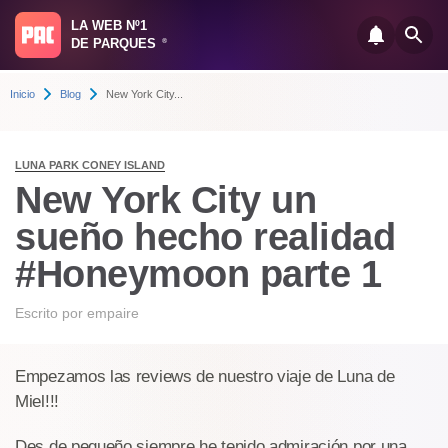
LA WEB Nº1
DE PARQUES
®
Inicio
Blog
​New York City...
LUNA PARK CONEY ISLAND
​New York City un
sueño hecho realidad
#Honeymoon parte 1
Escrito por
empaire
Empezamos las reviews de nuestro viaje de Luna de
Miel!!!
Des de pequeño siempre he tenido admiración por una