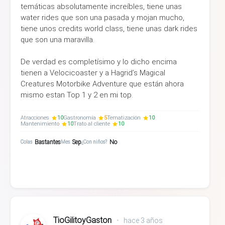
temáticas absolutamente increíbles, tiene unas
water rides que son una pasada y mojan mucho,
tiene unos credits world class, tiene unas dark rides
que son una maravilla.
De verdad es completísimo y lo dicho encima
tienen a Velocicoaster y a Hagrid’s Magical
Creatures Motorbike Adventure que están ahora
mismo estan Top 1 y 2 en mi top.
Atracciones
10
Gastronomía
5
Tematización
10
Mantenimiento
10
Trato al cliente
10
Bastantes
Sep
No
Colas
Mes
¿Con niños?
TioGilitoyGaston
•
hace 3 años