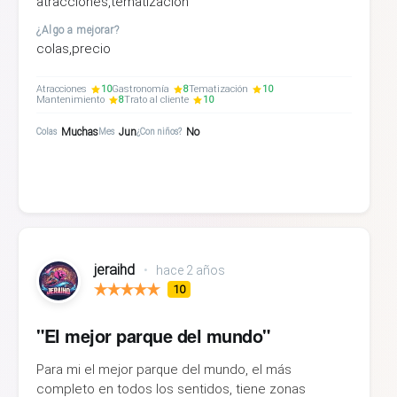
atracciones,tematizacion
¿Algo a mejorar?
colas,precio
Atracciones
10
Gastronomía
8
Tematización
10
Mantenimiento
8
Trato al cliente
10
Muchas
Jun
No
Colas
Mes
¿Con niños?
jeraihd
•
hace 2 años
10
"El mejor parque del mundo"
Para mi el mejor parque del mundo, el más
completo en todos los sentidos, tiene zonas