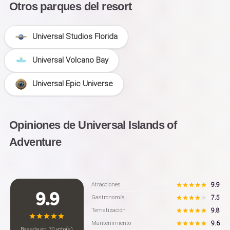
Otros parques del resort
Universal Studios Florida
Universal Volcano Bay
Universal Epic Universe
Opiniones de Universal Islands of
Adventure
9.9
Atracciones
9.9
7.5
Gastronomía
9.8
Tematización
9.6
Mantenimiento
Basada en
30
voto(s)