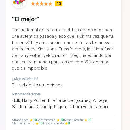
10
"El mejor"
Parque temático de otro nivel. Las atracciones son
una auténtica pasada y eso que la última vez que fui
fue en 2011 y aún así, sin conocer todas las nuevas
atracciones: King Kong, Transformers, la última fase
de Harry Potter, velociraptor... Seguiría estando por
encima de muchos parques en este 2023. Vamos
que es imperdible.
¿Algo excelente?
El nivel de las atracciones
Recomendaciones:
Hulk, Harry Potter. The forbidden journey, Popeye,
Spiderman, Duelimg dragons (ahora velociraptor)
Atracciones
10
Gastronomía
10
Tematización
10
Mantenimiento
10
Trato al cliente
8