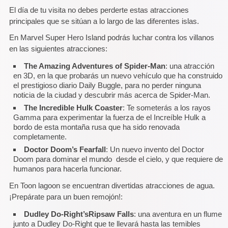
El día de tu visita no debes perderte estas atracciones
principales que se sitúan a lo largo de las diferentes islas.
En Marvel Super Hero Island podrás luchar contra los villanos
en las siguientes atracciones:
The Amazing Adventures of Spider-Man
: una atracción
en 3D, en la que probarás un nuevo vehículo que ha construido
el prestigioso diario Daily Buggle, para no perder ninguna
noticia de la ciudad y descubrir más acerca de Spider-Man.
The Incredible Hulk Coaster
: Te someterás a los rayos
Gamma para experimentar la fuerza de el Increíble Hulk a
bordo de esta montaña rusa que ha sido renovada
completamente.
Doctor Doom’s Fearfall
: Un nuevo invento del Doctor
Doom para dominar el mundo desde el cielo, y que requiere de
humanos para hacerla funcionar.
En Toon lagoon se encuentran divertidas atracciones de agua.
¡Prepárate para un buen remojón!:
Dudley Do-Right’sRipsaw Falls
: una aventura en un flume
junto a Dudley Do-Right que te llevará hasta las temibles