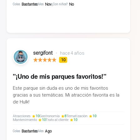
Bastantes
Nov
No
Colas
Mes
¿Con niños?
sergifont
•
hace 4 años
10
"¡Uno de mis parques favoritos!"
Este parque sin duda es uno de mis favoritos
gracias a sus temáticas. Mi atracción favorita es la
de Hulk!
Atracciones
10
Gastronomía
8
Tematización
10
Mantenimiento
10
Trato al cliente
10
Bastantes
Ago
Colas
Mes