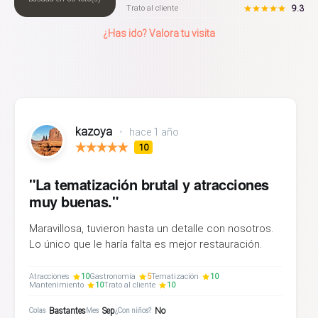
9.3
Trato al cliente
¿Has ido? Valora tu visita
kazoya
•
hace 1 año
10
"La tematización brutal y atracciones
muy buenas."
Maravillosa, tuvieron hasta un detalle con nosotros.
Lo único que le haría falta es mejor restauración.
Atracciones
10
Gastronomía
5
Tematización
10
Mantenimiento
10
Trato al cliente
10
Bastantes
Sep
No
Colas
Mes
¿Con niños?