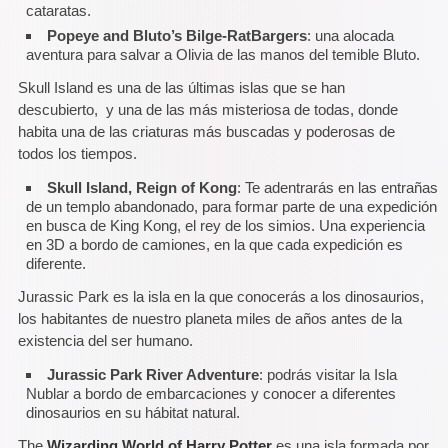
cataratas.
Popeye and Bluto’s Bilge-RatBargers
: una alocada
aventura para salvar a Olivia de las manos del temible Bluto.
Skull Island es una de las últimas islas que se han
descubierto, y una de las más misteriosa de todas, donde
habita una de las criaturas más buscadas y poderosas de
todos los tiempos.
Skull Island, Reign of Kong
: Te adentrarás en las entrañas
de un templo abandonado, para formar parte de una expedición
en busca de King Kong, el rey de los simios. Una experiencia
en 3D a bordo de camiones, en la que cada expedición es
diferente.
Jurassic Park es la isla en la que conocerás a los dinosaurios,
los habitantes de nuestro planeta miles de años antes de la
existencia del ser humano.
Jurassic Park River Adventure
: podrás visitar la Isla
Nublar a bordo de embarcaciones y conocer a diferentes
dinosaurios en su hábitat natural.
The
Wizarding World of Harry Potter
es una isla formada por