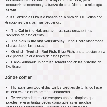
adentrarás en las ruinas del templo de Poseidón, para
descubrir los secretos y la fuerza de este Dios de la mitología
griega.
Seuss Landing es una isla basada en la obra del Dr. Seuss con
atracciones para los más pequeños:
The Cat in the Hat
: una aventura para descubrir los
secretos de este cuento.
The high in the sky Seusstrolley:
un tour para visitar toda
el área desde las alturas
Onefish, Twofish, Red Fish, Blue Fish
: una atracción en la
que podrás volar a bordo de estos peces.
Caro-Seuss-el
: un carrusel tematizado en las historias del
Dr. Seuss.
Dónde comer
Hidrátate bien todo el día. En los parques de Orlando hace
mucho calor, e hidratarse en fundamental.
Te recomendamos que compres una cantimplora que
puedes rellenar tantas veces como quieras en muchos
quioscos y restaurantes. Pregunta por las diferentes