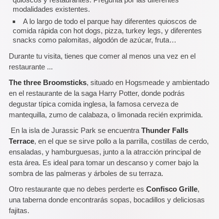
modalidades existentes.
A lo largo de todo el parque hay diferentes quioscos de
comida rápida con hot dogs, pizza, turkey legs, y diferentes
snacks como palomitas, algodón de azúcar, fruta…
Durante tu visita, tienes que comer al menos una vez en el
restaurante ...
The three Broomsticks
, situado en Hogsmeade y ambientado
en el restaurante de la saga Harry Potter, donde podrás
degustar típica comida inglesa, la famosa cerveza de
mantequilla, zumo de calabaza, o limonada recién exprimida.
En la isla de Jurassic Park se encuentra
Thunder Falls
Terrace
, en el que se sirve pollo a la parrilla, costillas de cerdo,
ensaladas, y hamburguesas, junto a la atracción principal de
esta área. Es ideal para tomar un descanso y comer bajo la
sombra de las palmeras y árboles de su terraza.
Otro restaurante que no debes perderte es
Confisco Grille
,
una taberna donde encontrarás sopas, bocadillos y deliciosas
fajitas.