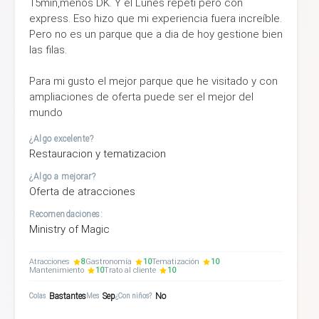
15min,menos DK. Y el Lunes repeti pero con
express. Eso hizo que mi experiencia fuera increíble.
Pero no es un parque que a dia de hoy gestione bien
las filas.
Para mi gusto el mejor parque que he visitado y con
ampliaciones de oferta puede ser el mejor del
mundo
¿Algo excelente?
Restauracion y tematizacion
¿Algo a mejorar?
Oferta de atracciones
Recomendaciones:
Ministry of Magic
Atracciones
8
Gastronomía
10
Tematización
10
Mantenimiento
10
Trato al cliente
10
Bastantes
Sep
No
Colas
Mes
¿Con niños?