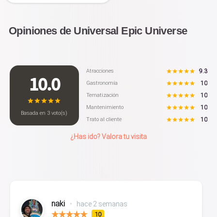
Opiniones de Universal Epic Universe
9.3
Atracciones
10.0
10
Gastronomía
10
Tematización
10
Mantenimiento
Basada en
3
voto(s)
10
Trato al cliente
¿Has ido? Valora tu visita
naki
•
hace 2 semanas
10