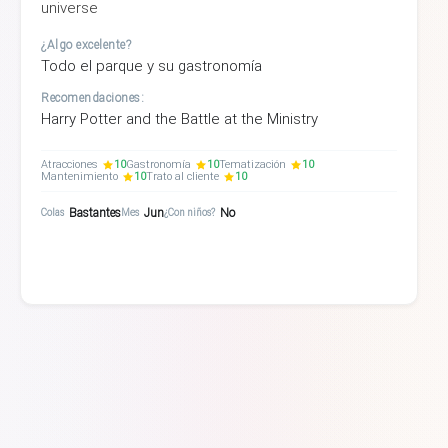
universe
¿Algo excelente?
Todo el parque y su gastronomía
Recomendaciones:
Harry Potter and the Battle at the Ministry
Atracciones
10
Gastronomía
10
Tematización
10
Mantenimiento
10
Trato al cliente
10
Bastantes
Jun
No
Colas
Mes
¿Con niños?