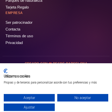
Parques de naturaleza
Tarjeta Regalo
EMPRESA
Ser patrocinador
Contacta
Términos de uso
Privacidad
CREADO CON
DESDE BARCELONA
OCIOTUR DIGITAL SL. © Todos los derechos reservados · 2026
Utilizamos cookies
Propias y de terceros para personalizar acorde con tus preferencias y más
Mejor opción en SATOORDAY
Comprar entradas
Aceptar
No aceptar
Ajustar