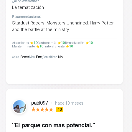
¿Algo excelente?
La tematización
Recomendaciones:
Stardust Racers, Monsters Unchained, Harry Potter
and the battle at the ministry
Atracciones
10
Gastronomía
10
Tematización
10
Mantenimiento
10
Trato al cliente
10
Pocas
Ene
No
Colas
Mes
¿Con niños?
pabl097
•
hace 10 meses
10
"El parque con mas potencial."