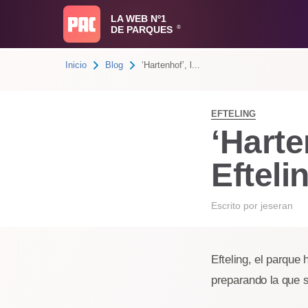
LA WEB Nº1
DE PARQUES
®
Inicio
Blog
‘Hartenhof’, l...
EFTELING
‘Harte
Efteli
Escrito por
jeseran
Efteling, el parque
preparando la que 