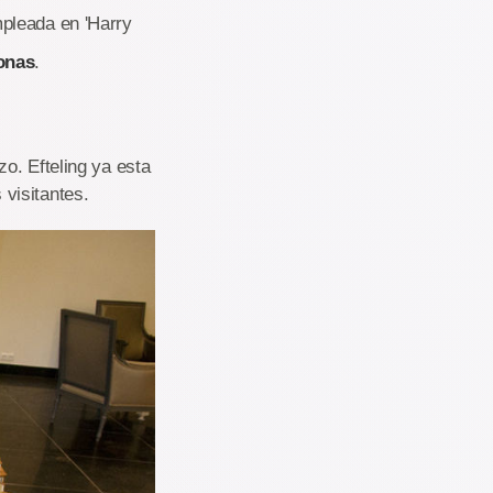
leada en 'Harry
onas
.
o. Efteling ya esta
visitantes.