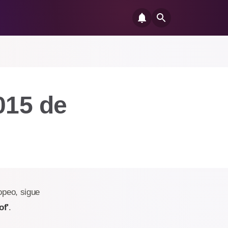
2015 de
opeo, sigue
of'
.