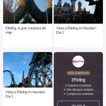
Efteling, la gran sorpresa del
Visita a Efteling en Navidad -
viaje
Día 2
GUÍA COMPLETA
Efteling
✔ Explora el parque
✔ Info útil para visitarlo
Visita a Efteling en Navidad -
✔ Compra tus entradas
Día 1
Ver más ❯