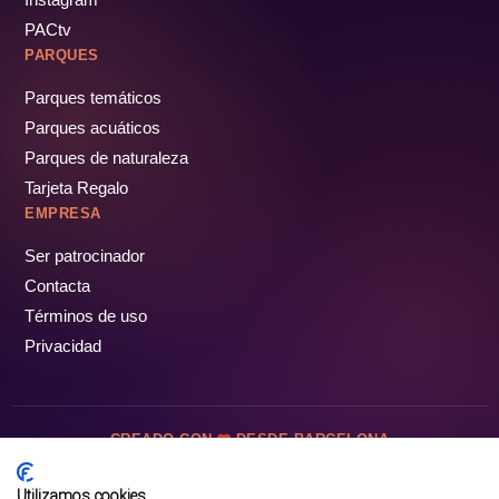
PACtv
PARQUES
Parques temáticos
Parques acuáticos
Parques de naturaleza
Tarjeta Regalo
EMPRESA
Ser patrocinador
Contacta
Términos de uso
Privacidad
CREADO CON
DESDE BARCELONA
OCIOTUR DIGITAL SL. © Todos los derechos reservados · 2026
Utilizamos cookies