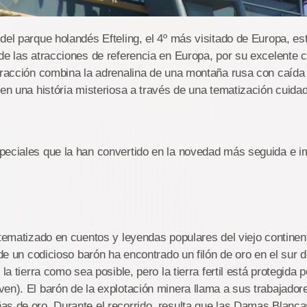
del parque holandés Efteling, el 4º más visitado de Europa, es
de las atracciones de referencia en Europa, por su excelente c
tracción combina la adrenalina de una montaña rusa con caída 
 en una história misteriosa a través de una tematización cuida
peciales que la han convertido en la novedad más seguida e im
 tematizado en cuentos y leyendas populares del viejo continen
 de un codicioso barón ha encontrado un filón de oro en el sur d
 la tierra como sea posible, pero la tierra fertil está protegida
en). El barón de la explotación minera llama a sus trabajador
s de oro. Durante el recorrido, resulta que las Damas Blanca