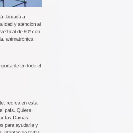
tá llamada a
alidad y atención al
vertical de 90º con
da, animatrónics,
portante en todo el
te, recrea en esta
el país. Quiere
 por las Damas
es para ayudarle y
s intantan de todas