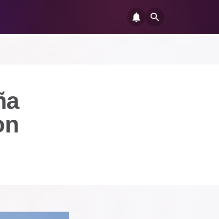
ña
on