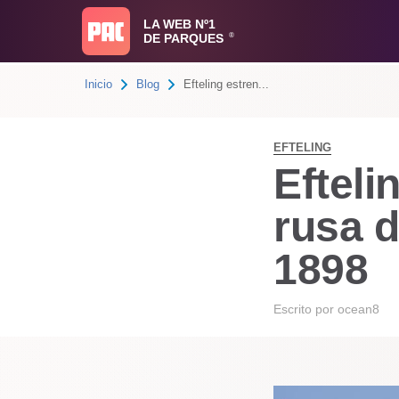
LA WEB Nº1
DE PARQUES
®
Inicio
Blog
Efteling estren...
EFTELING
Efteli
rusa d
1898
Escrito por
ocean8