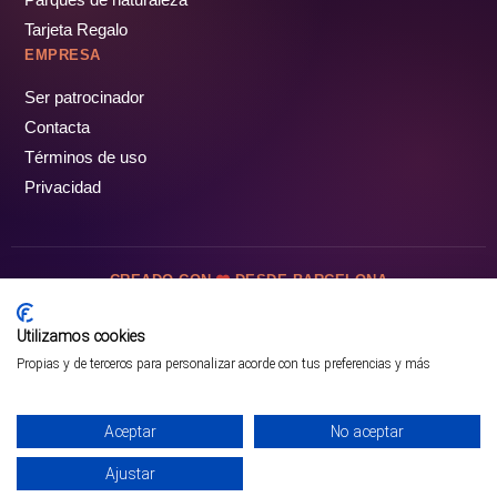
Tarjeta Regalo
EMPRESA
Ser patrocinador
Contacta
Términos de uso
Privacidad
CREADO CON
DESDE BARCELONA
OCIOTUR DIGITAL SL. © Todos los derechos reservados · 2026
Utilizamos cookies
Propias y de terceros para personalizar acorde con tus preferencias y más
Mejor opción en SATOORDAY
Comprar entradas
Aceptar
No aceptar
Ajustar