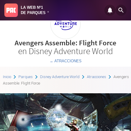
LA WEB Nº1
DE PARQUES
®
Avengers Assemble: Flight Force
en Disney Adventure World
← ATRACCIONES
Inicio
Parques
Disney Adventure World
Atracciones
Avengers
Assemble: Flight Force