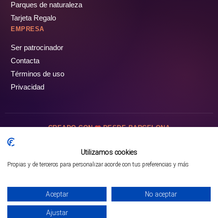
Parques de naturaleza
Tarjeta Regalo
EMPRESA
Ser patrocinador
Contacta
Términos de uso
Privacidad
CREADO CON
DESDE BARCELONA
OCIOTUR DIGITAL SL. © Todos los derechos reservados · 2026
Utilizamos cookies
Propias y de terceros para personalizar acorde con tus preferencias y más
Mejor opción en SATOORDAY
Comprar entradas
Aceptar
No aceptar
Ajustar