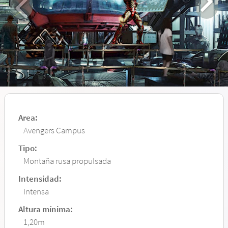
Area:
Avengers Campus
Tipo:
Montaña rusa propulsada
Intensidad:
Intensa
Altura mínima:
1,20m